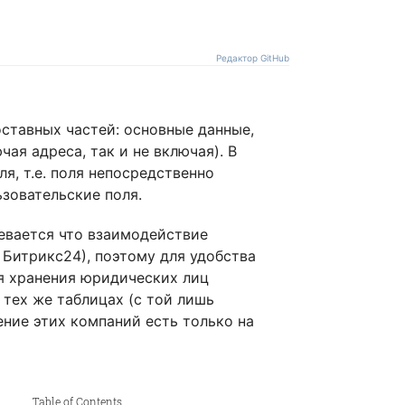
ы
Редактор GitHub
ставных частей: основные данные,
ая адреса, так и не включая). В
я, т.е. поля непосредственно
зовательские поля.
евается что взаимодействие
Битрикс24), поэтому для удобства
я хранения юридических лиц
 тех же таблицах (с той лишь
ение этих компаний есть только на
Table of Contents