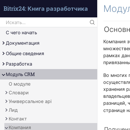
Моду
Bitrix24: Книга разработчика
Search
Основн
Искать...
С чего начать
Компания э
Документация
множествен
Справочник
Общие сведения
рамках дан
Сам себе источник
привязанны
Обработка uri
Разработка
Ядро продукта
Введение
Модуль CRM
Во многих 
Страница
GIT
осуществля
О модуле
Шаблон
хранения р
Структура папки local
Словари
владельцев
Технологии
Основное
Универсальное api
Справочники
разницей, 
UI
Свой код
Отложенные функции
Лид
Типы данных
Концепция
странице н
Миграции
Агенты
Введение
Контакт
Структуры данных
Как включить
Описание
События
Тулбар
Компания
Контейнер
Методы
Описание
Получени