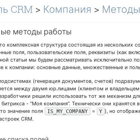
ль CRM
>
Компания
>
Метод
ые методы работы
то комплексная структура состоящая из нескольких со
ные поля, пользовательские поля, реквизиты (как включ
ной статьи мы будем рассматривать исключительно пол
е к компании: основные данные, множественные и поль
подсистемах (генерация документов, счетов) подразум
ется между двумя юр.лицами (клиентом и владельцем 
азработчики решили использовать тот же механизм дл
 битрикса - “Моя компания”. Технически они хранятся в
что значение поля
=
), но отображ
IS_MY_COMPANY
Y
астроек CRM.
е списка полей