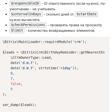
- ID ответственного (если нужно), по-
$responsibleID
умолчанию - не учитывать
- сколько дней от
$intervalInDays
$startDate
нужно вычислять
- проверять права на просмотр
$checkPermissions
- количество возвращаемых элементов
$limit
\Bitrix\Main\Loader::requireModule(
'crm'
);

$leads = \Bitrix\Crm\BirthdayReminder::getNearestEntiti
    \CCrmOwnerType::Lead,

    date(
'd.m.Y'
),

    date(
'd.m.Y'
, strtotime(
'+1day'
)),

0
,

7
,

false
,

5
);

var_dump($leads);
