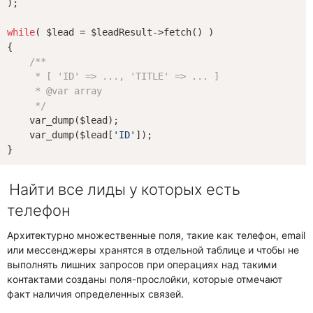
);

while
( $lead = $leadResult->fetch() )

{

/**

     * [ 'ID' => ..., 'TITLE' => ... ]

     * 
@var
 array

     */
    var_dump($lead);

    var_dump($lead[
'ID'
]);

Найти все лиды у которых есть
телефон
Архитектурно множественные поля, такие как телефон, email
или мессенджеры хранятся в отдельной таблице и чтобы не
выполнять лишних запросов при операциях над такими
контактами созданы поля-прослойки, которые отмечают
факт наличия определенных связей.