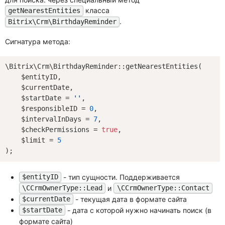
класса
getNearestEntities
.
Bitrix\Crm\BirthdayReminder
Сигнатура метода:
\Bitrix\Crm\BirthdayReminder::getNearestEntities(

    $entityID,

    $currentDate,

    $startDate = 
''
,

    $responsibleID = 
0
,

    $intervalInDays = 
7
,

    $checkPermissions = 
true
,

    $limit = 
5
- тип сущности. Поддерживается
$entityID
и
\CCrmOwnerType::Lead
\CCrmOwnerType::Contact
- текущая дата в формате сайта
$currentDate
- дата с которой нужно начинать поиск (в
$startDate
формате сайта)