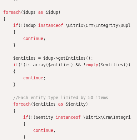
foreach
($dups 
as
 &$dup)

{

if
(!($dup 
instanceof
 \Bitrix\Crm\Integrity\Duplicat
    {

continue
;

    }

    $entities = $dup->getEntities();

if
(!(is_array($entities) && !
empty
($entities)))

    {

continue
;

    }

//Each entity type limited by 50 items
foreach
($entities 
as
 &$entity)

    {

if
(!($entity 
instanceof
 \Bitrix\Crm\Integrity\D
        {

continue
;

        }
