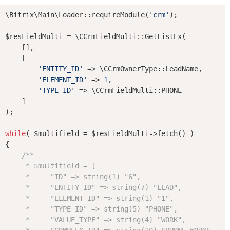
\Bitrix\Main\Loader::requireModule(
'crm'
);

$resFieldMulti = \CCrmFieldMulti::GetListEx(

    [],

    [

'ENTITY_ID'
 => \CCrmOwnerType::LeadName,

'ELEMENT_ID'
 => 
1
,

'TYPE_ID'
 => \CCrmFieldMulti::PHONE

    ]

);

while
( $multifield = $resFieldMulti->fetch() )

{

/**

     * $multifield = [

     *     "ID" => string(1) "6",

     *     "ENTITY_ID" => string(7) "LEAD",

     *     "ELEMENT_ID" => string(1) "1",

     *     "TYPE_ID" => string(5) "PHONE",

     *     "VALUE_TYPE" => string(4) "WORK",
