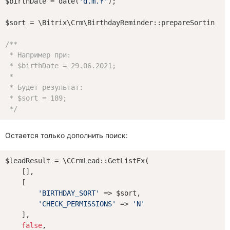
$birthDate = date(
'd.m.Y'
);

$sort = \Bitrix\Crm\BirthdayReminder::prepareSorting($b
/**

 * Например при:

 * $birthDate = 29.06.2021;

 * 

 * Будет результат:

 * $sort = 189; 

 */
Остается только дополнить поиск:
$leadResult = \CCrmLead::GetListEx(

    [],

    [

'BIRTHDAY_SORT'
 => $sort,

'CHECK_PERMISSIONS'
 => 
'N'
    ],

false
,
