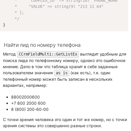
     *     "COMPLEX_ID" => string(10) "PHONE_WORK"

     *     "VALUE" => string(9) "213 11 64"

     * ];

     */
Найти лид по номеру телефона
Метод
выглядит удобным для
CCrmFieldMulti::GetListEx
поиска лида по телефонному номеру, однако это ошибочное
мнение. Дело в том что таблица хранит в себе заданные
пользователем значения
(как есть), т.е. один
as is
телефонный номер может быть записан в нескольких
вариантах, например:
88002000600
+7 800 2000 600
8 (800) 200-60-00
С точки зрения человека это один и тот же номер, но с точки
зрения системы это совершенно разные строки.