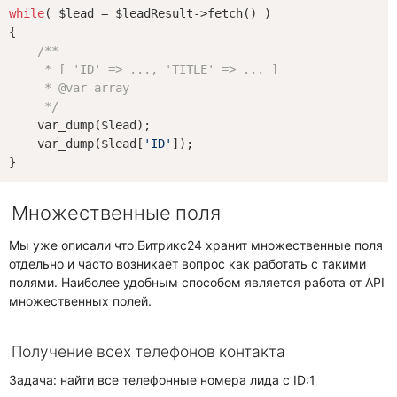
while
( $lead = $leadResult->fetch() )

{

/**

     * [ 'ID' => ..., 'TITLE' => ... ]

     * 
@var
 array

     */
    var_dump($lead);

    var_dump($lead[
'ID'
]);

Множественные поля
Мы уже описали что Битрикс24 хранит множественные поля
отдельно и часто возникает вопрос как работать с такими
полями. Наиболее удобным способом является работа от API
множественных полей.
Получение всех телефонов контакта
Задача: найти все телефонные номера лида с ID:1