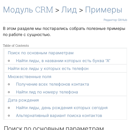
Окружение
Чек-листы
Показывать код
Модуль CRM
>
Лид
>
Примеры
Свои условия
Участники задач
Свои действия
Редактор GitHub
Работа с файлами
В этом разделе мы постарались собрать полезные примеры
Канбан
по работе с сущностью.
Отображение и поведение
Гант
Table of Contents
Связи и зависимости
Поиск по основным параметрам
Другие
Найти лиды, в названии которых есть буква “А”
Чат
Найти все лиды у которых есть телефон
Множественные поля
Получение всех телефонов контакта
Найти лид по номеру телефона
Дата рождения
Найти лиды, день рождения которых сегодня
Альтернативный вариант поиска контактов
Поиск по основным параметрам