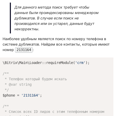
Для данного метода поиск требует чтобы
данные были проиндексированы менеджером
дубликатов. В случае если поиск не
производился или он устарел, данные будут
некорректны.
Наиболее удобным является поиск по номеру телефона в
системе дубликатов. Найдем все контакты, которые имеют
номер
:
2131164
\Bitrix\Main\Loader::requireModule(
'crm'
);

/**

 * Телефон который будем искать

 * 
@var
 string

 */
$phone = 
'2131164'
;

/**

 * Список всех ID лидов с этим телефонным номером
