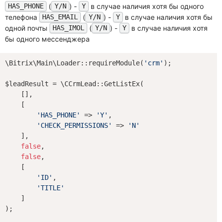
(
) -
в случае наличия хотя бы одного
HAS_PHONE
Y/N
Y
телефона
(
) -
в случае наличия хотя бы
HAS_EMAIL
Y/N
Y
одной почты
(
) -
в случае наличия хотя
HAS_IMOL
Y/N
Y
бы одного мессенджера
\Bitrix\Main\Loader::requireModule(
'crm'
);

$leadResult = \CCrmLead::GetListEx(

    [],

    [

'HAS_PHONE'
 => 
'Y'
,

'CHECK_PERMISSIONS'
 => 
'N'
    ],

false
,

false
,

    [

'ID'
,

'TITLE'
    ]

);
