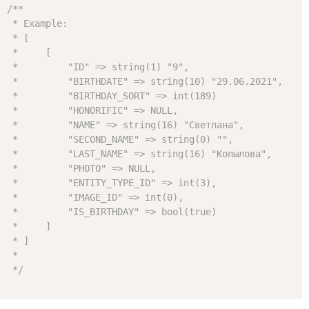
/**

 * Example: 

 * [

 *     [

 *         "ID" => string(1) "9",

 *         "BIRTHDATE" => string(10) "29.06.2021",

 *         "BIRTHDAY_SORT" => int(189)

 *         "HONORIFIC" => NULL,

 *         "NAME" => string(16) "Светлана",

 *         "SECOND_NAME" => string(0) "",

 *         "LAST_NAME" => string(16) "Копылова",

 *         "PHOTO" => NULL,

 *         "ENTITY_TYPE_ID" => int(3),

 *         "IMAGE_ID" => int(0),

 *         "IS_BIRTHDAY" => bool(true)

 *     ]

 * ]

 * 

 */