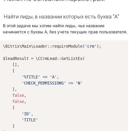
Найти лиды, в названии которых есть буква “А”
В этой задаче мы хотим найти лиды, чье название
начинается с буквы А, без учета текущих прав пользователя.
\Bitrix\Main\Loader::requireModule(
'crm'
);

$leadResult = \CCrmLead::GetListEx(

    [],

    [

'%TITLE'
 => 
'А'
,

'CHECK_PERMISSIONS'
 => 
'N'
    ],

false
,

false
,

    [

'ID'
,

'TITLE'
    ]
