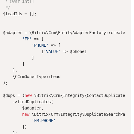
 * 
@var
 int[]

 */
$leadIds = [];

$adapter = \Bitrix\Crm\EntityAdapterFactory::create([

'FM'
 => [

'PHONE'
 => [

                [
'VALUE'
 => $phone]

            ]

        ]

    ],

    \CCrmOwnerType::Lead

);

$dups = (
new
 \Bitrix\Crm\Integrity\ContactDuplicateChec
    ->findDuplicates(

        $adapter,

new
 \Bitrix\Crm\Integrity\DuplicateSearchParams
'FM.PHONE'
        ])

    );
