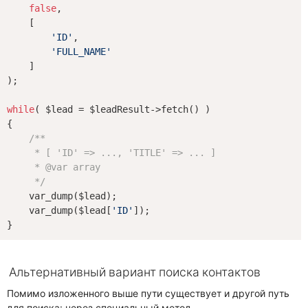
false
,

    [

'ID'
,

'FULL_NAME'
    ]

);

while
( $lead = $leadResult->fetch() )

{

/**

     * [ 'ID' => ..., 'TITLE' => ... ]

     * 
@var
 array

     */
    var_dump($lead);

    var_dump($lead[
'ID'
]);

Альтернативный вариант поиска контактов
Помимо изложенного выше пути существует и другой путь
для поиска: через специальный метод