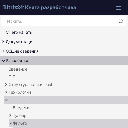
Bitrix24: Книга разработчика
Search
Искать...
С чего начать
Документация
Справочник
Общие сведения
Сам себе источник
Обработка uri
Разработка
Ядро продукта
Введение
Страница
GIT
Шаблон
Структура папки local
Технологии
Основное
UI
Свой код
Отложенные функции
Миграции
Агенты
Введение
События
Тулбар
Локатор служб
Фильтр
Основное