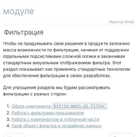
Свои действия
Работа с файлами
модуле
Заказ
Кастомизация
Примеры
Cобытия
Процессы
Канбан
Предложение
Примеры
Элементы
Как работает
Отображение и поведение
Редактор GitHub
Дело
Операции
Подмена фабрики
Фильтрация
Гант
Кастомизация
Общее API
Добавление действий
Связи и зависимости
Универсальное дело
Изменение логики
Чтобы не придумывать свои решения в продукте заложено
Другие
масса возможности по фильтрации, начиная от поддержки
Чат
отдельными подсистемами сложной логики и заканчивая
стандартным визуальным отображением фильтра. Этот
раздел показывает как применять стандартные технологии
для обеспечения фильтрации в своих разработках.
Для упрощения раздела мы будем рассматривать
фильтрацию с разных сторон:
Обзор компонента
bitrix:main.ui.filter
Работа с фильтрами пользователя
Работа с компонентом в публичной части
Свой объект фильтра и провайдер данных