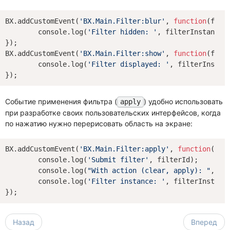
BX.addCustomEvent(
'BX.Main.Filter:blur'
, 
function
(
filt
console
.log(
'Filter hidden: '
, filterInstance);
});

BX.addCustomEvent(
'BX.Main.Filter:show'
, 
function
(
filt
console
.log(
'Filter displayed: '
, filterInstanc
Событие применения фильтра (
) удобно использовать
apply
при разработке своих пользовательских интерфейсов, когда
по нажатию нужно перерисовать область на экране:
BX.addCustomEvent(
'BX.Main.Filter:apply'
, 
function
(
fil
console
.log(
'Submit filter'
, filterId);

console
.log(
"With action (clear, apply): "
, act
console
.log(
'Filter instance: '
, filterInstance
Назад
Вперед