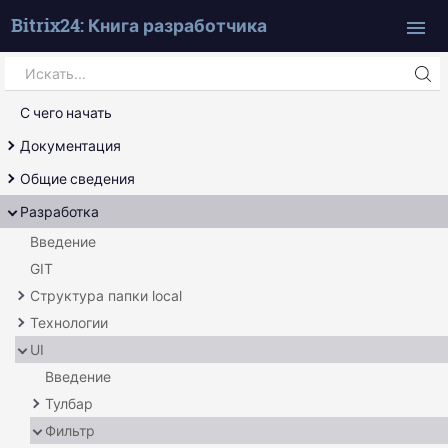
Bitrix24: Книга разработчика
Search
Искать...
С чего начать
Документация
Справочник
Общие сведения
Сам себе источник
Обработка uri
Разработка
Ядро продукта
Введение
Страница
GIT
Шаблон
Структура папки local
Технологии
Основное
UI
Свой код
Отложенные функции
Миграции
Агенты
Введение
События
Тулбар
Локатор служб
Фильтр
Основное