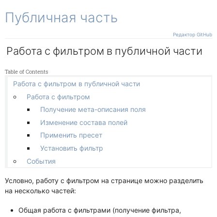
Свои действия
Работа с файлами
Публичная часть
Заказ
Кастомизация
Примеры
Cобытия
Процессы
Канбан
Предложение
Примеры
Элементы
Как работает
Отображение и поведение
Редактор GitHub
Дело
Операции
Подмена фабрики
Работа с фильтром в публичной части
Гант
Кастомизация
Общее API
Добавление действий
Связи и зависимости
Универсальное дело
Изменение логики
Table of Contents
Другие
Работа с фильтром в публичной части
Чат
Работа с фильтром
Получение мета-описания поля
Изменение состава полей
Применить пресет
Установить фильтр
События
Условно, работу с фильтром на странице можно разделить
на несколько частей:
Общая работа с фильтрами (получение фильтра,