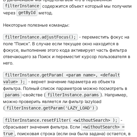
содержится объект который мы получили
filterInstance
через
метод.
getById
Некоторые полезные команды:
- переместить фокус на
filterInstance.adjustFocus();
поле “Поиск”. В случае если текущее окно находится в
фокусе, выполнение этого кода активирует часть фильтра
отвечающего за Поиск и переместит курсор пользователя в
него.
filterInstance.getParam( <param name>, <default
- вернет значение параметра из объекта
value> );
фильтра. Полный список параметров можно посмотреть в
-свойстве (
). Например,
params
filterInstance.params
можно проверить является ли фильтр lazyload
(
)
filterInstance.getParam('LAZY_LOAD')
-
filterInstance.resetFilter( <withoutSearch> );
сбрасывает значения фильтра. Если
<withoutSearch> =
, поисковая строка (если она была задана) остается, в
true