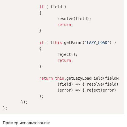
if
 ( field )

		{

			resolve(field);

return
;

		}

if
 ( !
this
.getParam(
'LAZY_LOAD'
) )

		{

			reject();

return
;

		}

return
this
.getLazyLoadField(fieldName)
(
field
) =>
 { resolve(field) },

			(error) => { reject(error) }

		);

	});

Пример использования: