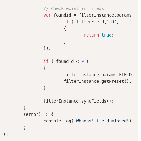
// Check exist in fileds
var
 foundId = filterInstance.params.FI
if
 ( filterField[
'ID'
] == 
"fie
			{

return
true
;

			}

		});

if
 ( foundId < 
0
 )

		{

			filterInstance.params.FIELDS.push(foundedField);

			filterInstance.getPreset().addField(foundedField);

		}

		filterInstance.syncFields();

	},

	(error) => {

console
.log(
'Whoops! field missed'
);

	}
