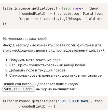
filterInstance.getFieldDesc( 
<
field
name
>
 ).then(

	(foundedField) => { console.log('Field found: ', foundedField)},

	(error) => { console.log('Whoops! field missed');}

Изменение состава полей
Иногда необходимо изменять состав полей фильтра и для
этого необходимо сделать ряд последовательных действий:
Получить мета-описание поля
Расширить предустановленный набор полей
Добавить поле в текущий пресет
Синхронизировать поля в текущем открытом фильтре
Общий код который добавляет поле с кодом
на форму выглядит так:
SOME_FIELD_NAME
filterInstance.getFieldDesc(
'SOME_FIELD_NAME'
).then(

(
foundedField
) =>
 {
