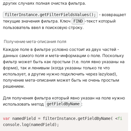
других случаях полная очистка фильтра.
- возвращает
filterInstance.getFilterFieldsValues();
текущие значения фильтра. Ключ
-текст который
FIND
пользователь ввел в поисковую строку.
Получение мета-описания поля
Каждое поле в фильтре условно состоит из двух частей -
данных самого поля и мета-информации о поле. Поскольку
фильтр может быть как простым (т.е. поля явно указаны на
форме), так и ленивым (когда указаны только те что
использует, а другие нужно подключить через lazyload),
получение мета-описания может быть не очень простым
решением.
Для получения фильтра который явно указан на поле нужно
использовать метод
:
getFieldByName
var
 namedField = filterInstance.getFieldByName( 
<
field