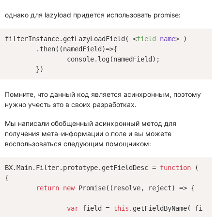
однако для lazyload придется использовать promise:
filterInstance.getLazyLoadField( 
<
field
name
>
 )

	.then((namedField)=>{

		console.log(namedField);

Помните, что данный код является асинхронным, поэтому
нужно учесть это в своих разработках.
Мы написали обобщенный асинхронный метод для
получения мета-информации о поле и вы можете
воспользоваться следующим помощником:
BX.Main.Filter.prototype.getFieldDesc = 
function
 (
 fie
{

return
new
Promise
(
(
resolve, reject
) =>
 {

var
 field = 
this
.getFieldByName( fieldN