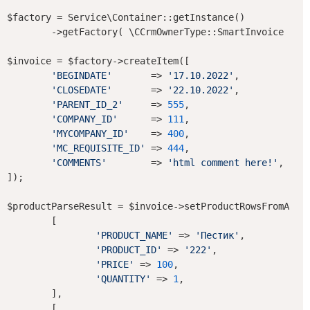
$factory = Service\Container::getInstance()

	->getFactory( \CCrmOwnerType::SmartInvoice );

$invoice = $factory->createItem([

'BEGINDATE'
       => 
'17.10.2022'
,

'CLOSEDATE'
       => 
'22.10.2022'
,

'PARENT_ID_2'
     => 
555
,

'COMPANY_ID'
      => 
111
,

'MYCOMPANY_ID'
    => 
400
,

'MC_REQUISITE_ID'
 => 
444
,

'COMMENTS'
        => 
'html comment here!'
,

]);

$productParseResult = $invoice->setProductRowsFromArray
	[

'PRODUCT_NAME'
 => 
'Пестик'
,

'PRODUCT_ID'
 => 
'222'
,

'PRICE'
 => 
100
,

'QUANTITY'
 => 
1
,

	],

	[
