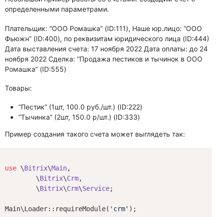
определенными параметрами.
Плательщик: “ООО Ромашка” (ID:111), Наше юр.лицо: “ООО
Фьюжн” (ID:400), по реквизитам юридического лица (ID:444)
Дата выставления счета: 17 ноября 2022 Дата оплаты: до 24
ноября 2022 Сделка: “Продажа пестиков и тычинок в ООО
Ромашка” (ID:555)
Товары:
“Пестик” (1шт, 100.0 руб./шт.) (ID:222)
“Тычинка” (2шт, 150.0 р/шт.) (ID:333)
Пример создания такого счета может выглядеть так:
use
 \
Bitrix
\
Main
,

	\
Bitrix
\
Crm
,

	\
Bitrix
\
Crm
\
Service
;

Main\Loader::requireModule(
'crm'
);
