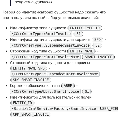
неприятно удивлены.
Говоря об идентификаторах сущностей надо сказать что
счета получили полный набор уникальных значений:
Идентификатор типа сущности (
) -
ENTITY_TYPE_ID
(
)
\CCrmOwnerType::SmartInvoice
31
Идентификатор типа сущности для корзины (
) -
SPD
(
)
\CCrmOwnerType::SuspendedSmartInvoice
32
Строковый код типа сущности (
) -
ENTITY_NAME
(
)
\CCrmOwnerType::SmartInvoiceName
SMART_INVOICE
Строковый код типа сущности для корзины
(
) -
ENTITY_NAME_SPD
\CCrmOwnerType::SuspendedSmartInvoiceName
(
)
SUS_SMART_INVOICE
Короткое обозначения типа (
) -
ABBR
(
)
\CCrmOwnerTypeAbbr::SmartInvoice
SI
Идентификатор для пользовательских полей
(
) -
ENTITY_ID
\Bitrix\Crm\Service\Factory\SmartInvoice::USER_FIE
(
)
CRM_SMART_INVOICE