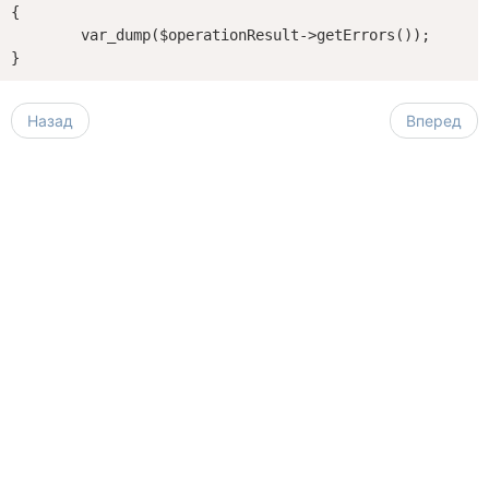
{

	var_dump($operationResult->getErrors());

Назад
Вперед