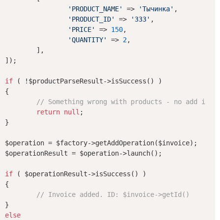
'PRODUCT_NAME'
 => 
'Тычинка'
,

'PRODUCT_ID'
 => 
'333'
,

'PRICE'
 => 
150
,

'QUANTITY'
 => 
2
,

	],

]);

if
 ( !$productParseResult->isSuccess() )

{

// Something wrong with products - no add invo
return
null
;

}

$operation = $factory->getAddOperation($invoice);

$operationResult = $operation->launch();

if
 ( $operationResult->isSuccess() )

{

// Invoice added. ID: $invoice->getId()
else