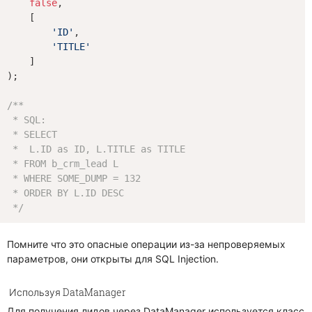
false
,

    [

'ID'
,

'TITLE'
    ]

);

/**

 * SQL:

 * SELECT

 *  L.ID as ID, L.TITLE as TITLE

 * FROM b_crm_lead L

 * WHERE SOME_DUMP = 132

 * ORDER BY L.ID DESC

 */
Помните что это опасные операции из-за непроверяемых
параметров, они открыты для SQL Injection.
Используя DataManager
Для получения лидов через DataManager используется класс