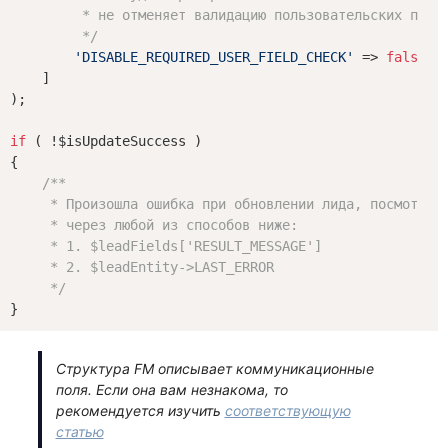
         * не отменяет валидацию пользовательских полей
         */
'DISABLE_REQUIRED_USER_FIELD_CHECK'
 => 
false
,

    ]

);

if
 ( !$isUpdateSuccess )

{

/**

     * Произошла ошибка при обновлении лида, посмотреть
     * через любой из способов ниже:

     * 1. $leadFields['RESULT_MESSAGE']

     * 2. $leadEntity->LAST_ERROR

     */
Структура FM описывает коммуникационные
поля. Если она вам незнакома, то
рекомендуется изучить
соответствующую
статью