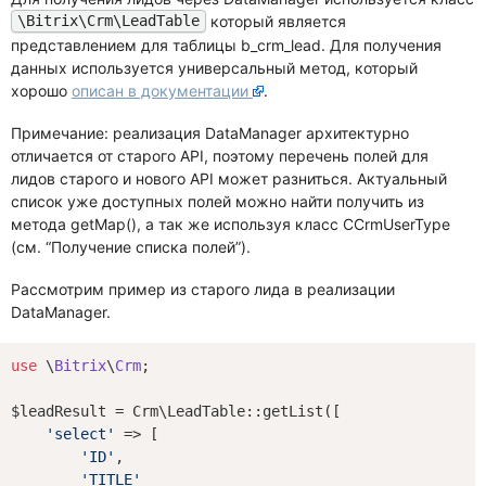
который является
\Bitrix\Crm\LeadTable
представлением для таблицы b_crm_lead. Для получения
данных используется универсальный метод, который
хорошо
описан в документации
.
Примечание: реализация DataManager архитектурно
отличается от старого API, поэтому перечень полей для
лидов старого и нового API может разниться. Актуальный
список уже доступных полей можно найти получить из
метода getMap(), а так же используя класс CCrmUserType
(см. “Получение списка полей”).
Рассмотрим пример из старого лида в реализации
DataManager.
use
 \
Bitrix
\
Crm
;

$leadResult = Crm\LeadTable::getList([

'select'
 => [

'ID'
,

'TITLE'