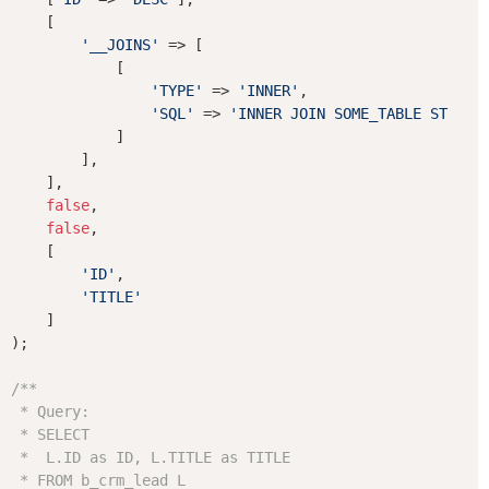
    [

'__JOINS'
 => [

            [

'TYPE'
 => 
'INNER'
,

'SQL'
 => 
'INNER JOIN SOME_TABLE ST ON 
            ]

        ],

    ],

false
,

false
,

    [

'ID'
,

'TITLE'
    ]

);

/**

 * Query:

 * SELECT

 *  L.ID as ID, L.TITLE as TITLE

 * FROM b_crm_lead L
