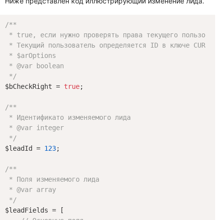
Ниже представлен код иллюстрирующий изменение лида.
/**

 * true, если нужно проверять права текущего пользовате
 * Текущий пользователь определяется ID в ключе CURRENT
 * $arOptions

 * 
@var
 boolean

 */
$bCheckRight = 
true
;

/**

 * Идентификато изменяемого лида

 * 
@var
 integer

 */
$leadId = 
123
;

/**

 * Поля изменяемого лида

 * 
@var
 array

 */
$leadFields = [
