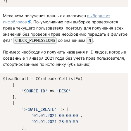
Механизм получения данных аналогичен
выборке из
инфоблоков
. По-умолчанию при выборке проверяются
права текущего пользователя, поэтому для получения всех
значений без проверки прав необходимо передать в фильтре
флаг
со значением
.
CHECK_PERMISSIONS
N
Пример: необходимо получить названия и ID лидов, которые
созданные 1 января 2021 года без учета прав пользователя,
отсортированные по источнику (убыванию)
$leadResult = CCrmLead::GetListEx(

    [

'SOURCE_ID'
 => 
'DESC'
    ],

    [

'><DATE_CREATE'
 => [

'01.01.2021 00:00:00'
,

'01.01.2021 23:59:59'
        ],
