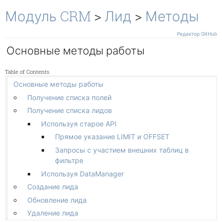
Окружение
Чек-листы
Показывать код
Модуль CRM
>
Лид
>
Методы
Свои условия
Участники задач
Свои действия
Редактор GitHub
Работа с файлами
Основные методы работы
Канбан
Отображение и поведение
Table of Contents
Гант
Основные методы работы
Связи и зависимости
Получение списка полей
Другие
Получение списка лидов
Чат
Используя старое API
Прямое указание LIMIT и OFFSET
Запросы с участием внешних таблиц в
фильтре
Используя DataManager
Создание лида
Обновление лида
Удаление лида