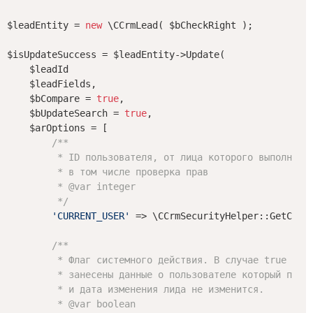
$leadEntity = 
new
 \CCrmLead( $bCheckRight );

$isUpdateSuccess = $leadEntity->Update(

    $leadId

    $leadFields,

    $bCompare = 
true
,

    $bUpdateSearch = 
true
,

    $arOptions = [

/**

         * ID пользователя, от лица которого выполняетс
         * в том числе проверка прав

         * 
@var
 integer

         */
'CURRENT_USER'
 => \CCrmSecurityHelper::GetCurre
/**

         * Флаг системного действия. В случае true в ли
         * занесены данные о пользователе который произ
         * и дата изменения лида не изменится.

         * 
@var
 boolean
