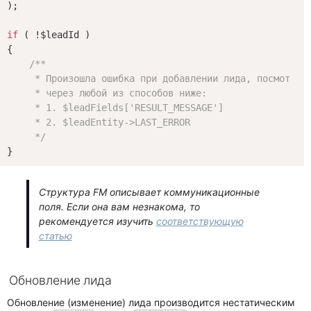
);

if
 ( !$leadId )

{

/**

     * Произошла ошибка при добавлении лида, посмотреть
     * через любой из способов ниже:

     * 1. $leadFields['RESULT_MESSAGE']

     * 2. $leadEntity->LAST_ERROR

     */
Структура FM описывает коммуникационные
поля. Если она вам незнакома, то
рекомендуется изучить
соответствующую
статью
Обновление лида
Обновление (изменение) лида производится нестатическим