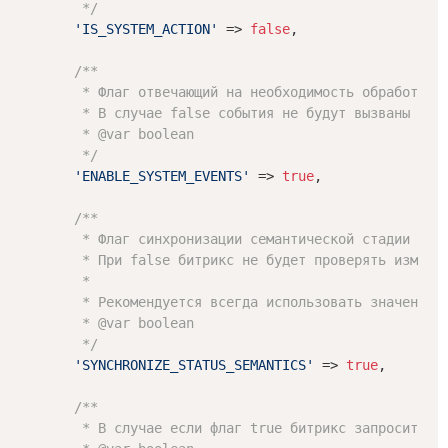
         */
'IS_SYSTEM_ACTION'
 => 
false
,

/**

         * Флаг отвечающий на необходимость обработки с
         * В случае false события не будут вызваны

         * 
@var
 boolean

         */
'ENABLE_SYSTEM_EVENTS'
 => 
true
,

/**

         * Флаг синхронизации семантической стадии сдел
         * При false битрикс не будет проверять изменил
         * 

         * Рекомендуется всегда использовать значение п
         * 
@var
 boolean

         */
'SYNCHRONIZE_STATUS_SEMANTICS'
 => 
true
,

/**

         * В случае если флаг true битрикс запросит кон