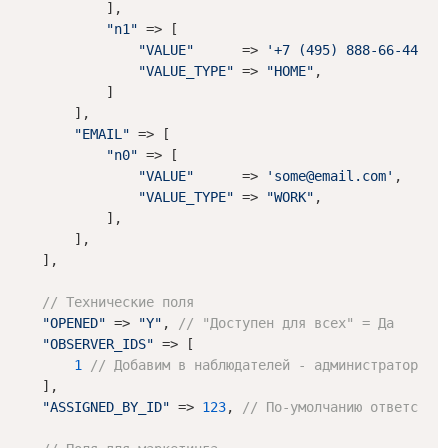
            ],

"n1"
 => [

"VALUE"
      => 
'+7 (495) 888-66-44'
,

"VALUE_TYPE"
 => 
"HOME"
,

            ]

        ],

"EMAIL"
 => [

"n0"
 => [

"VALUE"
      => 
'some@email.com'
,

"VALUE_TYPE"
 => 
"WORK"
,

            ],

        ],

    ],

// Технические поля
"OPENED"
 => 
"Y"
, 
// "Доступен для всех" = Да
"OBSERVER_IDS"
 => [

1
// Добавим в наблюдателей - администратора
    ],

"ASSIGNED_BY_ID"
 => 
123
, 
// По-умолчанию ответстве