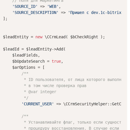
// Поля для маркетинга
'SOURCE_ID'
 => 
'WEB'
,

'SOURCE_DESCRIPTION'
 => 
'Пришел с dev.1c-bitrix.ru
];

$leadEntity = 
new
 \CCrmLead( $bCheckRight );

$leadId = $leadEntity->Add(

    $leadFields,

    $bUpdateSearch = 
true
,

    $arOptions = [

/**

         * ID пользователя, от лица которого выполняетс
         * в том числе проверка прав

         * 
@var
 integer

         */
'CURRENT_USER'
 => \CCrmSecurityHelper::GetCurre
/**

         * Устанавливайте флаг, только если сущность пр
         * процедуру восстановления. В случае если флаг