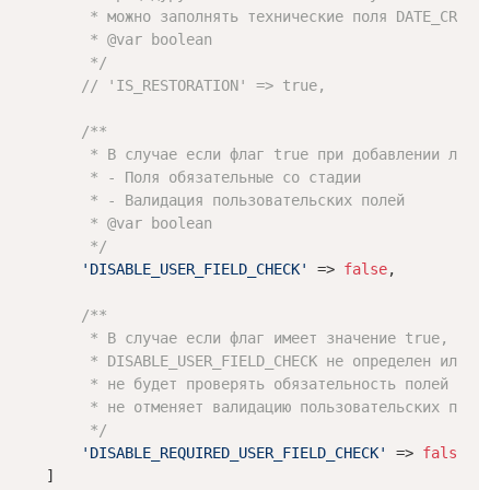
         * можно заполнять технические поля DATE_CREATE
         * 
@var
 boolean

         */
// 'IS_RESTORATION' => true,
/**

         * В случае если флаг true при добавлении лида 
         * - Поля обязательные со стадии

         * - Валидация пользовательских полей

         * 
@var
 boolean

         */
'DISABLE_USER_FIELD_CHECK'
 => 
false
,

/**

         * В случае если флаг имеет значение true, а фл
         * DISABLE_USER_FIELD_CHECK не определен или fa
         * не будет проверять обязательность полей со с
         * не отменяет валидацию пользовательских полей
         */
'DISABLE_REQUIRED_USER_FIELD_CHECK'
 => 
false
,

    ]
