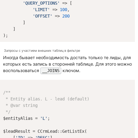
'QUERY_OPTIONS'
 => [

'LIMIT'
 => 
100
,

'OFFSET'
 => 
200
        ]

    ]

Запросы с участием внешних таблиц в фильтре
Иногда бывает необходимость достать только те лиды, для
которых есть запись в сторонней таблице. Для этого можно
воспользоваться
ключом.
__JOINS
/**

 * Entity alias. L - lead (default)

 * 
@var
 string

 */
$entityAlias = 
'L'
;

$leadResult = CCrmLead::GetListEx(

    [
'ID'
 => 
'DESC'
],
