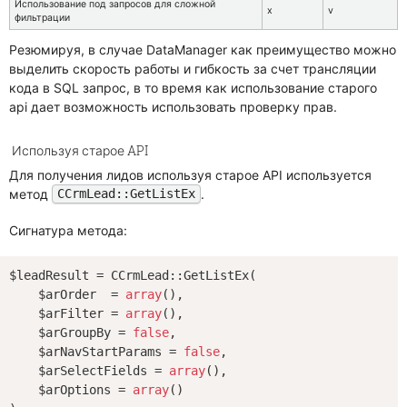
Использование под запросов для сложной
x
v
фильтрации
Резюмируя, в случае DataManager как преимущество можно
выделить скорость работы и гибкость за счет трансляции
кода в SQL запрос, в то время как использование старого
api дает возможность использовать проверку прав.
Используя старое API
Для получения лидов используя старое API используется
метод
.
CCrmLead::GetListEx
Сигнатура метода:
$leadResult = CCrmLead::GetListEx(

    $arOrder  = 
array
(),

    $arFilter = 
array
(),

    $arGroupBy = 
false
,

    $arNavStartParams = 
false
,

    $arSelectFields = 
array
(),

    $arOptions = 
array
()
