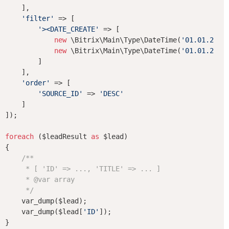
    ],

'filter'
 => [

'><DATE_CREATE'
 => [

new
 \Bitrix\Main\Type\DateTime(
'01.01.2021
new
 \Bitrix\Main\Type\DateTime(
'01.01.2021
        ]

    ],

'order'
 => [

'SOURCE_ID'
 => 
'DESC'
    ]

]);

foreach
 ($leadResult 
as
 $lead)

{

/**

     * [ 'ID' => ..., 'TITLE' => ... ]

     * 
@var
 array

     */
    var_dump($lead);

    var_dump($lead[
'ID'
]);
