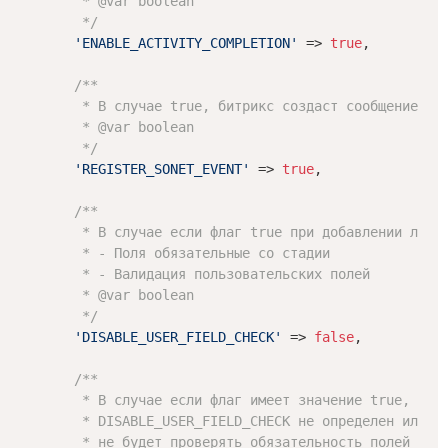
         * 
@var
 boolean

         */
'ENABLE_ACTIVITY_COMPLETION'
 => 
true
,

/**

         * В случае true, битрикс создаст сообщение в л
         * 
@var
 boolean

         */
'REGISTER_SONET_EVENT'
 => 
true
,

/**

         * В случае если флаг true при добавлении лида 
         * - Поля обязательные со стадии

         * - Валидация пользовательских полей

         * 
@var
 boolean

         */
'DISABLE_USER_FIELD_CHECK'
 => 
false
,

/**

         * В случае если флаг имеет значение true, а фл
         * DISABLE_USER_FIELD_CHECK не определен или fa
         * не будет проверять обязательность полей со с