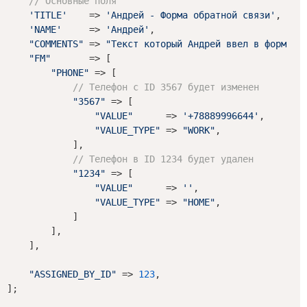
// Основные поля
'TITLE'
    => 
'Андрей - Форма обратной связи'
,

'NAME'
     => 
'Андрей'
,

"COMMENTS"
 => 
"Текст который Андрей ввел в форму о
"FM"
       => [

"PHONE"
 => [

// Телефон с ID 3567 будет изменен
"3567"
 => [

"VALUE"
      => 
'+78889996644'
,

"VALUE_TYPE"
 => 
"WORK"
,

            ],

// Телефон в ID 1234 будет удален
"1234"
 => [

"VALUE"
      => 
''
,

"VALUE_TYPE"
 => 
"HOME"
,

            ]

        ],

    ],

"ASSIGNED_BY_ID"
 => 
123
,

];
