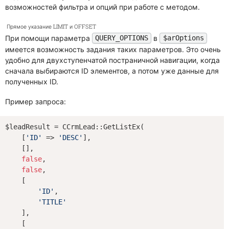
возможностей фильтра и опций при работе с методом.
Прямое указание LIMIT и OFFSET
При помощи параметра
в
QUERY_OPTIONS
$arOptions
имеется возможность задания таких параметров. Это очень
удобно для двухступенчатой постраничной навигации, когда
сначала выбираются ID элементов, а потом уже данные для
полученных ID.
Пример запроса:
$leadResult = CCrmLead::GetListEx(

    [
'ID'
 => 
'DESC'
],

    [],

false
,

false
,

    [

'ID'
,

'TITLE'
    ],

    [
