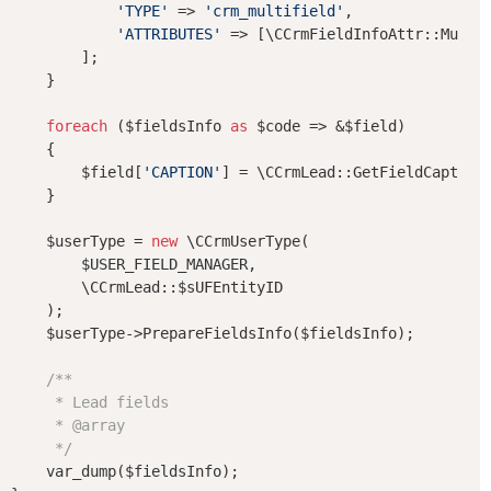
'TYPE'
 => 
'crm_multifield'
,

'ATTRIBUTES'
 => [\CCrmFieldInfoAttr::Multip
        ];

    }

foreach
 ($fieldsInfo 
as
 $code => &$field)

    {

        $field[
'CAPTION'
] = \CCrmLead::GetFieldCaption(
    }

    $userType = 
new
 \CCrmUserType(

        $USER_FIELD_MANAGER,

        \CCrmLead::$sUFEntityID

    );

    $userType->PrepareFieldsInfo($fieldsInfo);

/**

     * Lead fields

     * 
@array
     */
    var_dump($fieldsInfo);
