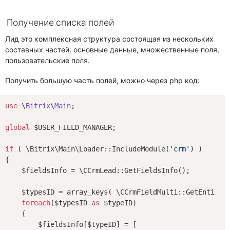
Получение списка полей
Лид это комплексная структура состоящая из нескольких
составных частей: основные данные, множественные поля,
пользовательские поля.
Получить большую часть полей, можно через php код:
use
 \
Bitrix
\
Main
;

global
 $USER_FIELD_MANAGER;

if
 ( \Bitrix\Main\Loader::IncludeModule(
'crm'
) )

{

    $fieldsInfo = \CCrmLead::GetFieldsInfo();

    $typesID = array_keys( \CCrmFieldMulti::GetEntityTy
foreach
($typesID 
as
 $typeID)

    {

        $fieldsInfo[$typeID] = [
