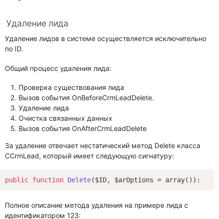
Удаление лида
Удаление лидов в системе осуществляется исключительно
по ID.
Общий процесс удаления лида:
Проверка существования лида
Вызов события OnBeforeCrmLeadDelete.
Удаление лида
Очистка связанных данных
Вызов события OnAfterCrmLeadDelete
За удаление отвечает нестатический метод Delete класса
CCrmLead, который имеет следующую сигнатуру:
public
function
Delete
($ID, $arOptions = array
()
)
: 
boo
Полное описание метода удаления на примере лида с
идентификатором 123: