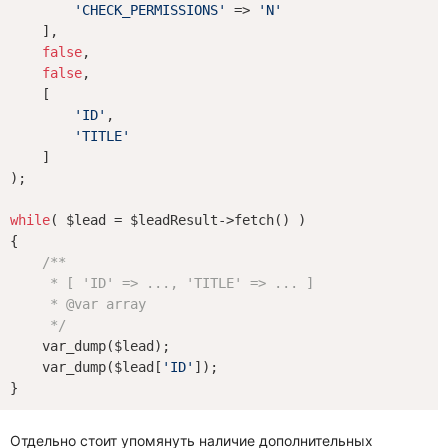
'CHECK_PERMISSIONS'
 => 
'N'
    ],

false
,

false
,

    [

'ID'
,

'TITLE'
    ]

);

while
( $lead = $leadResult->fetch() )

{

/**

     * [ 'ID' => ..., 'TITLE' => ... ]

     * 
@var
 array

     */
    var_dump($lead);

    var_dump($lead[
'ID'
]);

Отдельно стоит упомянуть наличие дополнительных