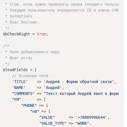
 * true, если нужно проверять права текущего пользовате
 * Текущий пользователь определяется ID в ключе CURRENT
 * $arOptions

 * 
@var
 boolean

 */
$bCheckRight = 
true
;

/**

 * Поля добавляемого лида

 * 
@var
 array

 */
$leadFields = [

// Основные поля
'TITLE'
    => 
'Андрей - Форма обратной связи'
,

'NAME'
     => 
'Андрей'
,

"COMMENTS"
 => 
"Текст который Андрей ввел в форму о
"FM"
       => [

"PHONE"
 => [

"n0"
 => [

"VALUE"
      => 
'+78889996644'
,

"VALUE_TYPE"
 => 
"WORK"
,
