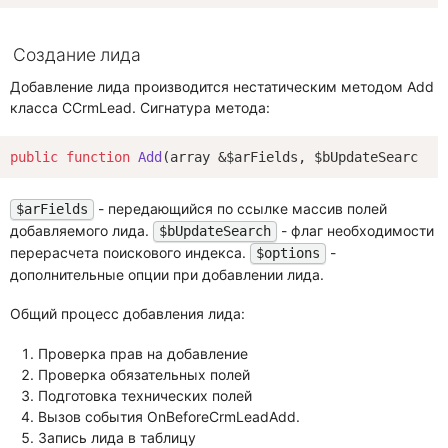
Создание лида
Добавление лида производится нестатическим методом Add
класса CCrmLead. Сигнатура метода:
public
function
Add
(array &$arFields, $bUpdateSearch =
- передающийся по ссылке массив полей
$arFields
добавляемого лида.
- флаг необходимости
$bUpdateSearch
перерасчета поискового индекса.
-
$options
дополнительные опции при добавлении лида.
Общий процесс добавления лида:
Проверка прав на добавление
Проверка обязательных полей
Подготовка технических полей
Вызов события OnBeforeCrmLeadAdd.
Запись лида в таблицу