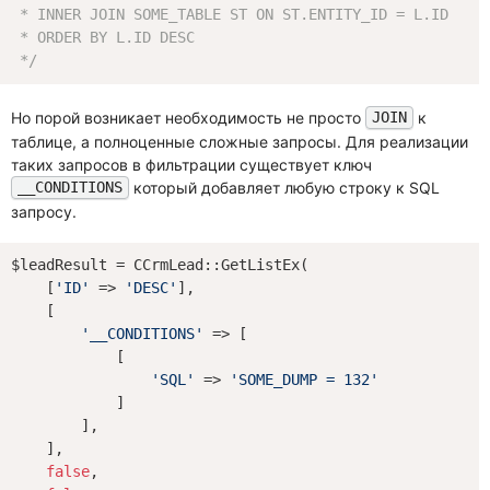
 * INNER JOIN SOME_TABLE ST ON ST.ENTITY_ID = L.ID

 * ORDER BY L.ID DESC

 */
Но порой возникает необходимость не просто
к
JOIN
таблице, а полноценные сложные запросы. Для реализации
таких запросов в фильтрации существует ключ
который добавляет любую строку к SQL
__CONDITIONS
запросу.
$leadResult = CCrmLead::GetListEx(

    [
'ID'
 => 
'DESC'
],

    [

'__CONDITIONS'
 => [

            [

'SQL'
 => 
'SOME_DUMP = 132'
            ]

        ],

    ],

false
,
