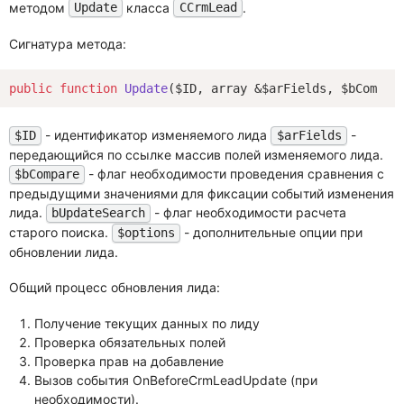
методом
класса
.
Update
CCrmLead
Сигнатура метода:
public
function
Update
($ID, array &$arFields, $bCompar
- идентификатор изменяемого лида
-
$ID
$arFields
передающийся по ссылке массив полей изменяемого лида.
- флаг необходимости проведения сравнения с
$bCompare
предыдущими значениями для фиксации событий изменения
лида.
- флаг необходимости расчета
bUpdateSearch
старого поиска.
- дополнительные опции при
$options
обновлении лида.
Общий процесс обновления лида:
Получение текущих данных по лиду
Проверка обязательных полей
Проверка прав на добавление
Вызов события OnBeforeCrmLeadUpdate (при
необходимости).