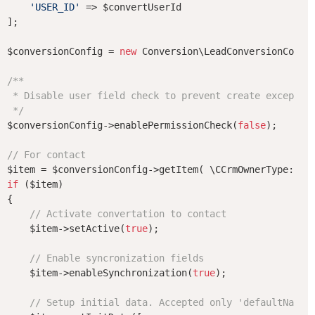
'USER_ID'
 => $convertUserId

];

$conversionConfig = 
new
 Conversion\LeadConversionConfig
/**

 * Disable user field check to prevent create exception
 */
$conversionConfig->enablePermissionCheck(
false
);

// For contact
if
 ($item)

{

// Activate convertation to contact
    $item->setActive(
true
);

// Enable syncronization fields
    $item->enableSynchronization(
true
);

// Setup initial data. Accepted only 'defaultName'