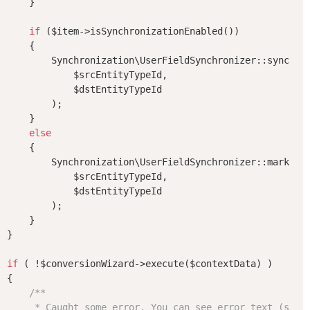
    }

if
 ($item->isSynchronizationEnabled())

    {

        Synchronization\UserFieldSynchronizer::synchron
            $srcEntityTypeId,

            $dstEntityTypeId

        );

    }

else
    {

        Synchronization\UserFieldSynchronizer::markAsSy
            $srcEntityTypeId,

            $dstEntityTypeId

        );

    }

}

if
 ( !$conversionWizard->execute($contextData) )

{

/**

     * Caught some error. You can see error text (strin