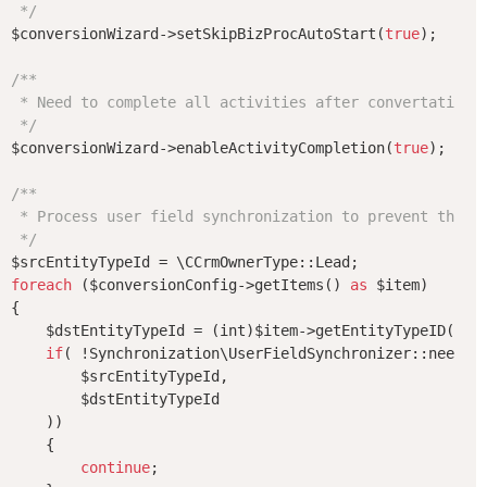
 */
$conversionWizard->setSkipBizProcAutoStart(
true
);

/**

 * Need to complete all activities after convertation p
 */
$conversionWizard->enableActivityCompletion(
true
);

/**

 * Process user field synchronization to prevent the fi
 */
foreach
 ($conversionConfig->getItems() 
as
 $item)

{

    $dstEntityTypeId = (int)$item->getEntityTypeID();

if
( !Synchronization\UserFieldSynchronizer::needFor
        $srcEntityTypeId,

        $dstEntityTypeId

    ))

    {

continue
;
