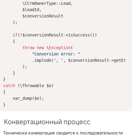
        \CCrmOwnerType::Lead,

        $leadId,

        $conversionResult

    );

if
(!$conversionResult->isSuccess())

    {

throw
new
 \
Exception
(

"Conversion error: "
            .implode(
', '
, $conversionResult->getErrorM
        );

    }

catch
 (\Throwable $e)

{

    var_dump($e);

Конвертационный процесс
Технически конвертация сводится к последовательности