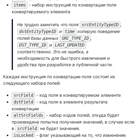
- набор инструкций по конвертации поля
items
конвертируемого элемента
Не трудно заметить что поля
,
srcEntityTypeID
и
копирую поведение
dstEntityTypeID
time
полей базы данных
,
SRC_TYPE_ID
и
DST_TYPE_ID
LAST_UPDATED
соответственно. Это не ошибка, а
необходимость для быстрого извлечения и
удобства при разработке в публичной части.
Каждая инструкция по конвертации поля состоит из
следующего набора полей:
- код поля в конвертируемом элементе
srcField
- код поля в элементе результата
dstField
конвертации
- набор кодов полей, откуда будет
altSrcFields
произведена попытка получения значений, в случае если
в
не будет значения.
srcField
- флаг указывающий на то, что изменение
isLocked