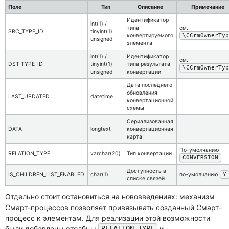
Поле
Тип
Описание
Примечание
Идентификатор
int(1) /
типа
см.
SRC_TYPE_ID
tinyint(1)
конвертируемого
\CCrmOwnerTy
unsigned
элемента
int(1) /
Идентификатор
см.
DST_TYPE_ID
tinyint(1)
типа результата
\CCrmOwnerTy
unsigned
конвертации
Дата последнего
обновления
LAST_UPDATED
datetime
конвертационной
схемы
Сериализованная
DATA
longtext
конвертационная
карта
По-умолчанию
RELATION_TYPE
varchar(20)
Тип конвертации
CONVERSION
Доступность в
IS_CHILDREN_LIST_ENABLED
char(1)
по-умолчанию
Y
списке связей
Отдельно стоит остановиться на нововведениях: механизм
Смарт-процессов позволяет привязывать созданный Смарт-
процесс к элементам. Для реализации этой возможности
были добавлены столбцы
и
RELATION_TYPE