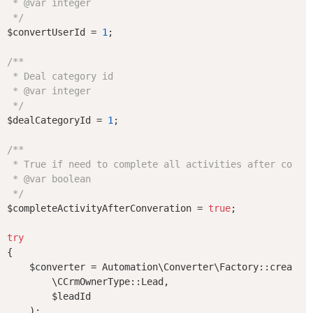
 * 
@var
 integer

 */
$convertUserId = 
1
;

/**

 * Deal category id

 * 
@var
 integer

 */
$dealCategoryId = 
1
;

/**

 * True if need to complete all activities after conver
 * 
@var
 boolean

 */
$completeActivityAfterConveration = 
true
;

try
{

    $converter = Automation\Converter\Factory::create(

        \CCrmOwnerType::Lead,

        $leadId

    );
