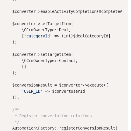
    $converter->enableActivityCompletion($completeActiv
    $converter->setTargetItem(

        \CCrmOwnerType::Deal,

        [
'categoryId'
 => (int)$dealCategoryId]

    );

    $converter->setTargetItem(

        \CCrmOwnerType::Contact,

        []

    );

    $conversionResult = $converter->execute([

'USER_ID'
 => $convertUserId

    ]);

/**

     * Register convertation relations

     */
    Automation\Factory::registerConversionResult(
