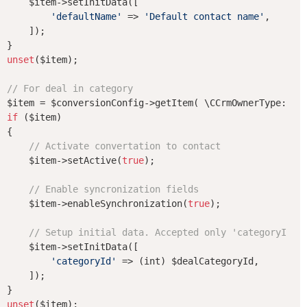
    $item->setInitData([

'defaultName'
 => 
'Default contact name'
,

    ]);

unset
($item);

// For deal in category
if
 ($item)

{

// Activate convertation to contact
    $item->setActive(
true
);

// Enable syncronization fields
    $item->enableSynchronization(
true
);

// Setup initial data. Accepted only 'categoryId'
    $item->setInitData([

'categoryId'
 => (int) $dealCategoryId,

    ]);

unset
($item);
