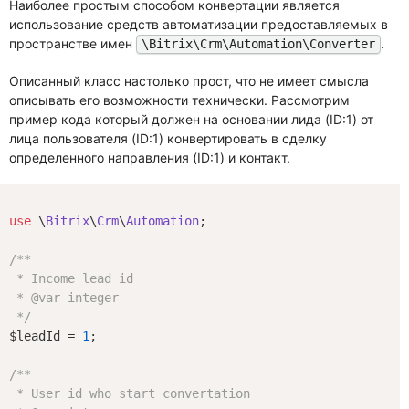
Наиболее простым способом конвертации является
использование средств автоматизации предоставляемых в
пространстве имен
.
\Bitrix\Crm\Automation\Converter
Описанный класс настолько прост, что не имеет смысла
описывать его возможности технически. Рассмотрим
пример кода который должен на основании лида (ID:1) от
лица пользователя (ID:1) конвертировать в сделку
определенного направления (ID:1) и контакт.
use
 \
Bitrix
\
Crm
\
Automation
;

/**

 * Income lead id

 * 
@var
 integer

 */
$leadId = 
1
;

/**

 * User id who start convertation
