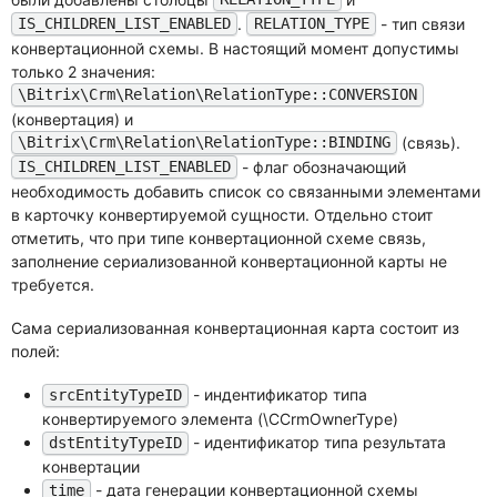
.
- тип связи
IS_CHILDREN_LIST_ENABLED
RELATION_TYPE
конвертационной схемы. В настоящий момент допустимы
только 2 значения:
\Bitrix\Crm\Relation\RelationType::CONVERSION
(конвертация) и
(связь).
\Bitrix\Crm\Relation\RelationType::BINDING
- флаг обозначающий
IS_CHILDREN_LIST_ENABLED
необходимость добавить список со связанными элементами
в карточку конвертируемой сущности. Отдельно стоит
отметить, что при типе конвертационной схеме связь,
заполнение сериализованной конвертационной карты не
требуется.
Сама сериализованная конвертационная карта состоит из
полей:
- индентификатор типа
srcEntityTypeID
конвертируемого элемента (\CCrmOwnerType)
- идентификатор типа результата
dstEntityTypeID
конвертации
- дата генерации конвертационной схемы
time