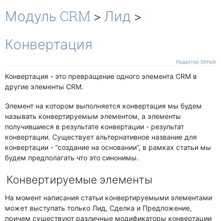
Окружение
Чек-листы
Показывать код
Модуль CRM
>
Лид
>
Свои условия
Участники задач
Свои действия
Работа с файлами
Конвертация
Канбан
Отображение и поведение
Редактор GitHub
Гант
Конвертация - это превращение одного элемента CRM в
другие элементы CRM.
Связи и зависимости
Другие
Элемент на котором выполняется конвертация мы будем
Чат
называть конвертируемым элементом, а элементы
получившиеся в результате конвертации - результат
конвертации. Существует альтернативное название для
конвертации - “создание на основании”, в рамках статьи мы
будем предполагать что это синонимы.
Конвертируемые элементы
На момент написания статьи конвертируемыми элементами
может выступать только Лид, Сделка и Предложение,
причем существуют различные модификаторы конвертации