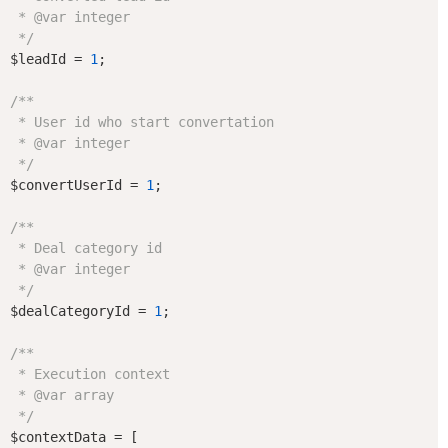
 * 
@var
 integer

 */
$leadId = 
1
;

/**

 * User id who start convertation

 * 
@var
 integer

 */
$convertUserId = 
1
;

/**

 * Deal category id

 * 
@var
 integer

 */
$dealCategoryId = 
1
;

/**

 * Execution context

 * 
@var
 array

 */
$contextData = [
