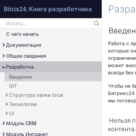
Разра
Bitrix24: Книга разработчика
Search
Введен
Искать...
С чего начать
Работа с п
Документация
которые он
Справочник
Общие сведения
ограничени
Сам себе источник
может внос
Обработка uri
Разработка
всегда без
Ядро продукта
Введение
Страница
GIT
Чтобы не б
Шаблон
Битрикс24 
Структура папки local
мы поговор
Технологии
Основное
UI
Свой код
Отложенные функции
Нельзя п
Миграции
Агенты
Введение
Модуль CRM
контента.
События
Тулбар
О модуле
Модуль Интранет