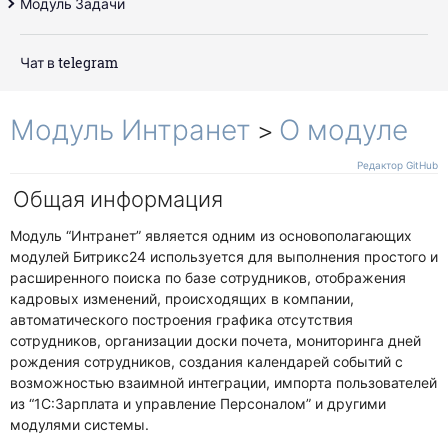
О модуле
Модуль Задачи
Валидация
Кнопки
О модуле
Смарт процессы
Элементы
Примеры
Cобытия
Методы
Описание
Действия
О модуле
Таблицы
Основное
Обзор
Счет
Операции
Конвертация
Примеры
Cобытия
Методы
Описание
PHP код
Поиск
Чат в telegram
Существующие правила
Фильтры пользователя
Основное
Заказ
Кастомизация
Примеры
Cобытия
Процессы
Действия
Основные команды
Контроллеры
Публичная часть
Обзор
Предложение
Примеры
Элементы
Как работает
Окружение
Чек-листы
Показывать код
Свои правила
Свой фильтр
Панель действий
Модуль Интранет
>
О модуле
Дело
Операции
Подмена фабрики
Свои условия
Участники задач
Персональные настройки
Кастомизация
Общее API
Добавление действий
Свои действия
Редактор GitHub
Работа с файлами
Публичная часть
Универсальное дело
Изменение логики
Общая информация
Канбан
Отображение и поведение
Модуль “Интранет” является одним из основополагающих
Гант
модулей Битрикс24 используется для выполнения простого и
Связи и зависимости
расширенного поиска по базе сотрудников, отображения
кадровых изменений, происходящих в компании,
Другие
автоматического построения графика отсутствия
Чат
сотрудников, организации доски почета, мониторинга дней
рождения сотрудников, создания календарей событий с
возможностью взаимной интеграции, импорта пользователей
из “1С:Зарплата и управление Персоналом” и другими
модулями системы.