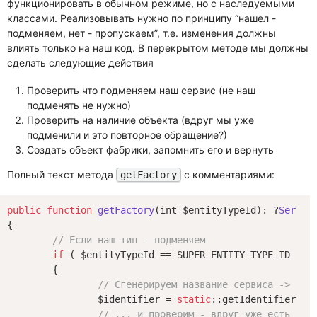
функционировать в обычном режиме, но с наследуемыми
классами. Реализовывать нужно по принципу “нашел -
подменяем, нет - пропускаем”, т.е. изменения должны
влиять только на наш код. В перекрытом методе мы должны
сделать следующие действия
Проверить что подменяем наш сервис (не наш
подменять не нужно)
Проверить на наличие объекта (вдруг мы уже
подменили и это повторное обращение?)
Создать объект фабрики, запомнить его и вернуть
Полный текст метода
с комментариями:
getFactory
public
function
getFactory
(int $entityTypeId)
: ?
Servic
{

// Если наш тип - подменяем
if
 ( $entityTypeId == SUPER_ENTITY_TYPE_ID )

	{

// Сгенерируем название сервиса ->
		$identifier = 
static
::getIdentifierByC
// ... и проверим - вдруг уже есть объ