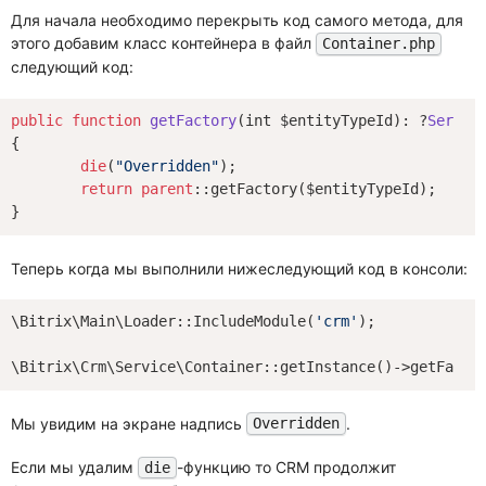
Для начала необходимо перекрыть код самого метода, для
этого добавим класс контейнера в файл
Container.php
следующий код:
public
function
getFactory
(int $entityTypeId)
: ?
Servic
{

die
(
"Overridden"
);

return
parent
::getFactory($entityTypeId);

Теперь когда мы выполнили нижеследующий код в консоли:
\Bitrix\Main\Loader::IncludeModule(
'crm'
);

Мы увидим на экране надпись
.
Overridden
Если мы удалим
-функцию то CRM продолжит
die