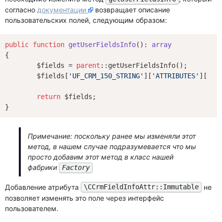
согласно
документации
возвращает описание
пользовательских полей, следующим образом:
public
function
getUserFieldsInfo
()
: 
array
{

	$fields = 
parent
::getUserFieldsInfo();

	$fields[
'UF_CRM_150_STRING'
][
'ATTRIBUTES'
][] =
return
 $fields;

Примечание: поскольку ранее мы изменяли этот
метод, в нашем случае подразумевается что мы
просто добавим этот метод в класс нашей
фабрики
Factory
Добавление атрибута
не
\CCrmFieldInfoAttr::Immutable
позволяет изменять это поле через интерфейс
пользователем.