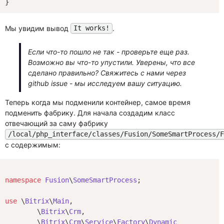
Мы увидим вывод
.
It works!
Если что-то пошло не так - проверьте еще раз.
Возможно вы что-то упустили. Уверены, что все
сделано правильно? Свяжитесь с нами через
github issue - мы исследуем вашу ситуацию.
Теперь когда мы подменили контейнер, самое время
подменить фабрику. Для начала создадим класс
отвечающий за саму фабрику
/local/php_interface/classes/Fusion/SomeSmartProcess/
с содержимым:
namespace
Fusion
\
SomeSmartProcess
;

use
 \
Bitrix
\
Main
,

	\
Bitrix
\
Crm
,

	\
Bitrix
\
Crm
\
Service
\
Factory
\
Dynamic