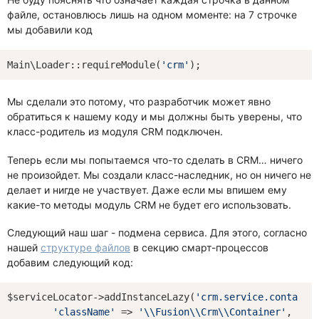
файле, остановлюсь лишь на одном моменте: на 7 строчке
мы добавили код
Main\Loader::requireModule(
'crm'
Мы сделали это потому, что разработчик может явно
обратиться к нашему коду и мы должны быть уверены, что
класс-родитель из модуля CRM подключен.
Теперь если мы попытаемся что-то сделать в CRM… ничего
не произойдет. Мы создали класс-наследник, но он ничего не
делает и нигде не участвует. Даже если мы впишем ему
какие-то методы модуль CRM не будет его использовать.
Следующий наш шаг - подмена сервиса. Для этого, согласно
нашей
структуре файлов
в секцию смарт-процессов
добавим следующий код:
$serviceLocator->addInstanceLazy(
'crm.service.containe
'className'
 => 
'\\Fusion\\Crm\\Container'
,
