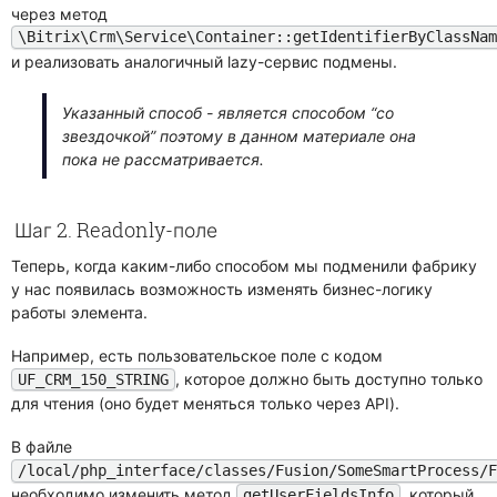
через метод
\Bitrix\Crm\Service\Container::getIdentifierByClassNa
и реализовать аналогичный lazy-сервис подмены.
Указанный способ - является способом “со
звездочкой” поэтому в данном материале она
пока не рассматривается.
Шаг 2. Readonly-поле
Теперь, когда каким-либо способом мы подменили фабрику
у нас появилась возможность изменять бизнес-логику
работы элемента.
Например, есть пользовательское поле с кодом
, которое должно быть доступно только
UF_CRM_150_STRING
для чтения (оно будет меняться только через API).
В файле
/local/php_interface/classes/Fusion/SomeSmartProcess/
необходимо изменить метод
, который
getUserFieldsInfo