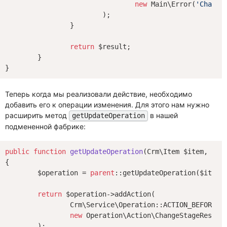
new
 Main\Error(
'Change
			);

		}

return
 $result;

	}

Теперь когда мы реализовали действие, необходимо
добавить его к операции изменения. Для этого нам нужно
расширить метод
в нашей
getUpdateOperation
подмененной фабрике:
public
function
getUpdateOperation
(Crm\Item $item, Crm
{

	$operation = 
parent
::getUpdateOperation($item, 
return
 $operation->addAction(

		Crm\Service\Operation::ACTION_BEFORE_SAVE,

new
 Operation\Action\ChangeStageRestric
	);
