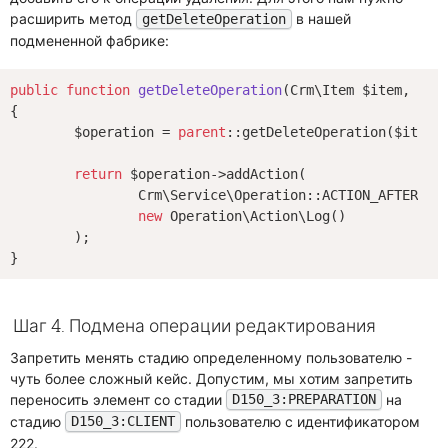
расширить метод
в нашей
getDeleteOperation
подмененной фабрике:
public
function
getDeleteOperation
(Crm\Item $item, Crm
{

	$operation = 
parent
::getDeleteOperation($item, 
return
 $operation->addAction(

		Crm\Service\Operation::ACTION_AFTER_SAVE,

new
 Operation\Action\Log()

	);

Шаг 4. Подмена операции редактирования
Запретить менять стадию определенному пользователю -
чуть более сложный кейс. Допустим, мы хотим запретить
переносить элемент со стадии
на
D150_3:PREPARATION
стадию
пользователю с идентификатором
D150_3:CLIENT
222.