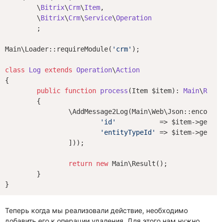
	\
Bitrix
\
Crm
\
Item
,

	\
Bitrix
\
Crm
\
Service
\
Operation
	;

Main\Loader::requireModule(
'crm'
);

class
Log
extends
Operation
\
Action
{

public
function
process
(Item $item)
: 
Main
\
Resu
{

		\AddMessage2Log(Main\Web\Json::encode([

'id'
           => $item->getId(
'entityTypeId'
 => $item->getEnt
		]));

return
new
 Main\Result();

	}

Теперь когда мы реализовали действие, необходимо
добавить его к операции удаления. Для этого нам нужно