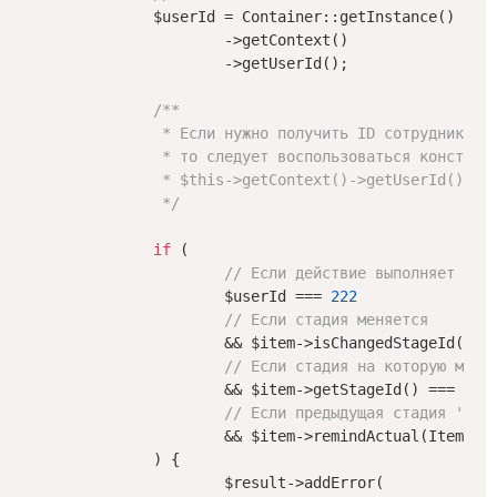
		$userId = Container::getInstance()

			->getContext()

			->getUserId();

/**

		 * Если нужно получить ID сотрудника, который передан в действие,

		 * то следует воспользоваться конструкцией

		 * $this->getContext()->getUserId()

		 */
if
 (

// Если действие выполняет пол
			$userId === 
222
// Если стадия меняется 
			&& $item->isChangedStageId()

// Если стадия на которую мы п
			&& $item->getStageId() === 
'D1
// Если предыдущая стадия 'D15
			&& $item->remindActual(Item::
		) {

			$result->addError(
