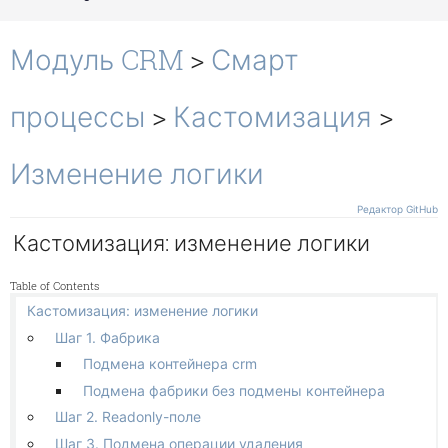
Перекрытие
Действия
Основные команды
Окружение
Чек-листы
Показывать код
Модуль CRM
>
Смарт
Свои условия
Участники задач
Свои действия
Работа с файлами
процессы
>
Кастомизация
>
Канбан
Отображение и поведение
Изменение логики
Гант
Связи и зависимости
Редактор GitHub
Другие
Кастомизация: изменение логики
Чат
Table of Contents
Кастомизация: изменение логики
Шаг 1. Фабрика
Подмена контейнера crm
Подмена фабрики без подмены контейнера
Шаг 2. Readonly-поле
Шаг 3. Подмена операции удаления