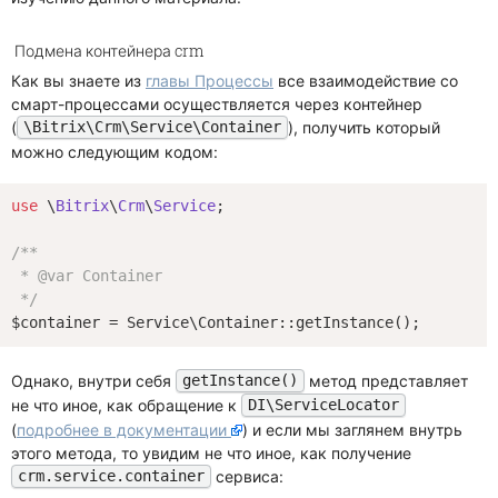
Подмена контейнера crm
Как вы знаете из
главы Процессы
все взаимодействие со
смарт-процессами осуществляется через контейнер
(
), получить который
\Bitrix\Crm\Service\Container
можно следующим кодом:
use
 \
Bitrix
\
Crm
\
Service
;

/**

 * 
@var
 Container

 */
Однако, внутри себя
метод представляет
getInstance()
не что иное, как обращение к
DI\ServiceLocator
(
подробнее в документации
) и если мы заглянем внутрь
этого метода, то увидим не что иное, как получение
сервиса:
crm.service.container