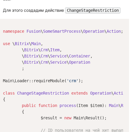
Для этого создадим действие
ChangeStageRestriction
namespace
Fusion
\
SomeSmartProcess
\
Operation
\
Action
;

use
 \
Bitrix
\
Main
,

	\
Bitrix
\
Crm
\
Item
,

	\
Bitrix
\
Crm
\
Service
\
Container
,

	\
Bitrix
\
Crm
\
Service
\
Operation
	;

Main\Loader::requireModule(
'crm'
);

class
ChangeStageRestriction
extends
Operation
\
Action
{

public
function
process
(Item $item)
: 
Main
\
Resu
{

		$result = 
new
 Main\Result();

// ID пользователя на чей хит выпало в