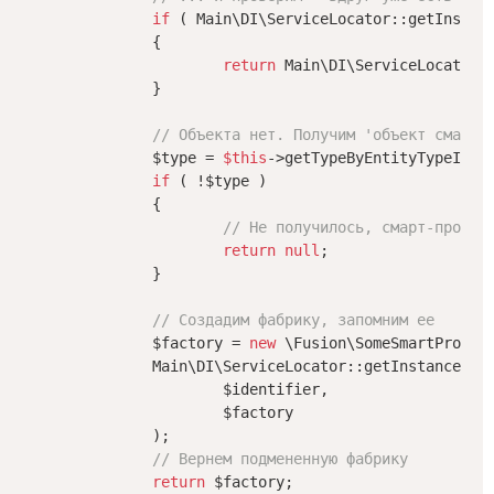
if
 ( Main\DI\ServiceLocator::getInstanc
		{

return
 Main\DI\ServiceLocator::
		}

// Объекта нет. Получим 'объект смарт-
		$type = 
$this
->getTypeByEntityTypeId($e
if
 ( !$type )

		{

// Не получилось, смарт-процес
return
null
;

		}

// Создадим фабрику, запомним ее 
		$factory = 
new
 \Fusion\SomeSmartProcess
		Main\DI\ServiceLocator::getInstance()->addInstance(

			$identifier,

			$factory

		);

// Вернем подмененную фабрику
return
 $factory;
