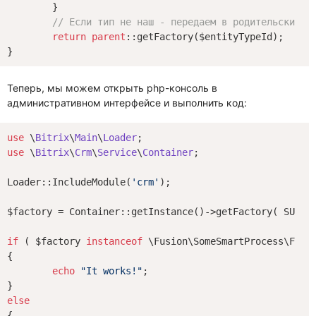
	}

// Если тип не наш - передаем в родительский м
return
parent
::getFactory($entityTypeId);

Теперь, мы можем открыть php-консоль в
административном интерфейсе и выполнить код:
use
 \
Bitrix
\
Main
\
Loader
use
 \
Bitrix
\
Crm
\
Service
\
Container
;

Loader::IncludeModule(
'crm'
);

$factory = Container::getInstance()->getFactory( SUPER_
if
 ( $factory 
instanceof
 \Fusion\SomeSmartProcess\Facto
{

echo
"It works!"
;

else
{
