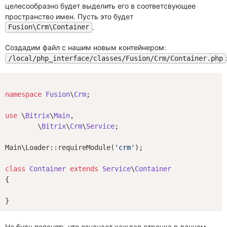
целесообразно будет выделить его в соответсвующее
пространство имен. Пусть это будет
.
Fusion\Crm\Container
Создадим файл с нашим новым контейнером:
/local/php_interface/classes/Fusion/Crm/Container.php
namespace
Fusion
\
Crm
;

use
 \
Bitrix
\
Main
,

	\
Bitrix
\
Crm
\
Service
;

Main\Loader::requireModule(
'crm'
);

class
Container
extends
Service
\
Container
{

Не буду пояснять что означает каждая строчка в данном