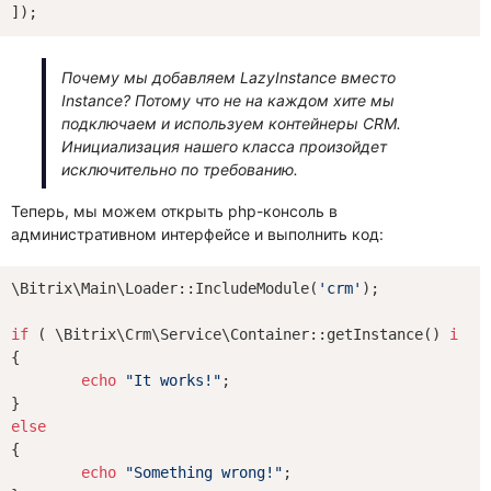
Почему мы добавляем LazyInstance вместо
Instance? Потому что не на каждом хите мы
подключаем и используем контейнеры CRM.
Инициализация нашего класса произойдет
исключительно по требованию.
Теперь, мы можем открыть php-консоль в
административном интерфейсе и выполнить код:
\Bitrix\Main\Loader::IncludeModule(
'crm'
);

if
 ( \Bitrix\Crm\Service\Container::getInstance() 
inst
{

echo
"It works!"
;

else
{

echo
"Something wrong!"
;
