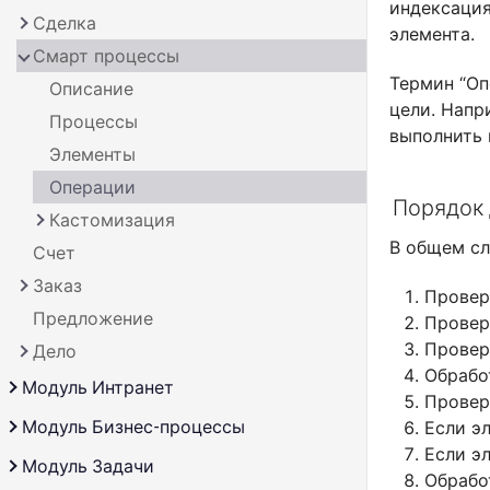
индексация
Локатор служб
Фильтр
Основное
Сделка
Фабрики
Cобытия
Методы
Описание
элемента.
Валидация
Кнопки
О модуле
Смарт процессы
Элементы
Примеры
Cобытия
Методы
Описание
Таблицы
Основное
Обзор
Термин “Оп
Операции
Конвертация
Примеры
Cобытия
Методы
Описание
цели. Напр
Существующие правила
Фильтры пользователя
Основное
Кастомизация
Примеры
Cобытия
Процессы
выполнить 
Контроллеры
Публичная часть
Обзор
Примеры
Элементы
Как работает
Свои правила
Свой фильтр
Панель действий
Операции
Подмена фабрики
Порядок 
Персональные настройки
Кастомизация
Добавление действий
Публичная часть
В общем сл
Счет
Изменение логики
Заказ
Провер
Предложение
Провер
Провер
Дело
Обрабо
Общее API
Модуль Интранет
Провер
Универсальное дело
О модуле
Модуль Бизнес-процессы
Если э
Если э
Оргструктура
О модуле
Модуль Задачи
Обрабо
Темы