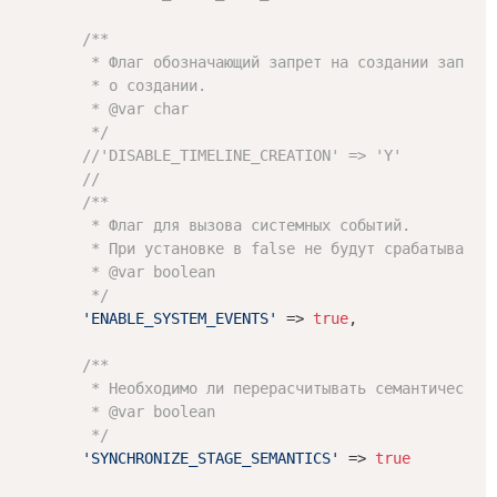
/**

         * Флаг обозначающий запрет на создании записи 
         * о создании.

         * 
@var
 char

         */
//'DISABLE_TIMELINE_CREATION' => 'Y'
//
/**

         * Флаг для вызова системных событий.

         * При установке в false не будут срабатывать с
         * 
@var
 boolean

         */
'ENABLE_SYSTEM_EVENTS'
 => 
true
,

/**

         * Необходимо ли перерасчитывать семантическую 
         * 
@var
 boolean

         */
'SYNCHRONIZE_STAGE_SEMANTICS'
 => 
true