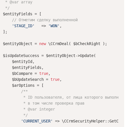
 * 
@var
 array

 */
$entityFields = [

// Отметим сделку выполненной
'STAGE_ID'
   => 
'WON'
,

];

$entityObject = 
new
 \CCrmDeal( $bCheckRight );

$isUpdateSuccess = $entityObject->Update(

    $entityId,

    $entityFields,

    $bCompare = 
true
,

    $bUpdateSearch = 
true
,

    $arOptions = [

/**

         * ID пользователя, от лица которого выполняетс
         * в том числе проверка прав

         * 
@var
 integer

         */
'CURRENT_USER'
 => \CCrmSecurityHelper::GetCurre