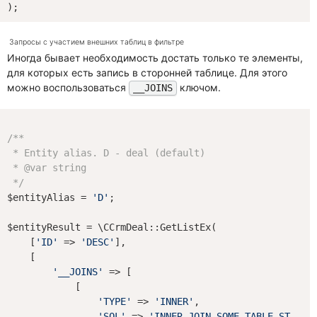
Запросы с участием внешних таблиц в фильтре
Иногда бывает необходимость достать только те элементы,
для которых есть запись в сторонней таблице. Для этого
можно воспользоваться
ключом.
__JOINS
/**

 * Entity alias. D - deal (default)

 * 
@var
 string

 */
$entityAlias = 
'D'
;

$entityResult = \CCrmDeal::GetListEx(

    [
'ID'
 => 
'DESC'
],

    [

'__JOINS'
 => [

            [

'TYPE'
 => 
'INNER'
,

'SQL'
 => 
'INNER JOIN SOME_TABLE ST ON 