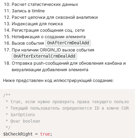
Расчет статистических данных
Запись в timline
Расчет цепочки для сквозной аналитики
Индексация для поиска
Регистрация сообщения соц. сети
Нотификация о создании элемента
Вызов события
OnAfterCrmDealAdd
При наличии ORIGIN_ID вызов события
OnAfterExternalCrmDealAdd
Отправка push-сообщений для обновления канбана и
визуализации добавления элемента
Ниже представлен код иллюстрирующий создание:
/**

 * true, если нужно проверять права текущего пользовате
 * Текущий пользователь определяется ID в ключе CURRENT
 * $arOptions

 * 
@var
 boolean

 */
$bCheckRight = 
true
;
