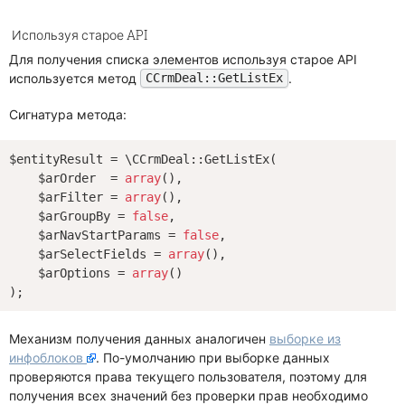
Используя старое API
Для получения списка элементов используя старое API
используется метод
.
CCrmDeal::GetListEx
Сигнатура метода:
$entityResult = \CCrmDeal::GetListEx(

    $arOrder  = 
array
(),

    $arFilter = 
array
(),

    $arGroupBy = 
false
,

    $arNavStartParams = 
false
,

    $arSelectFields = 
array
(),

    $arOptions = 
array
()

Механизм получения данных аналогичен
выборке из
инфоблоков
. По-умолчанию при выборке данных
проверяются права текущего пользователя, поэтому для
получения всех значений без проверки прав необходимо