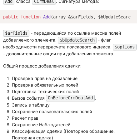
класса
. Сигнатура метода:
Add
CCrmDeal
public
function
Add
(array &$arFields, $bUpdateSearch =
- передающийся по ссылке массив полей
$arFields
добавляемого элемента.
- флаг
$bUpdateSearch
необходимости перерасчета поискового индекса.
$options
- дополнительные опции при добавлении элемента.
Общий процесс добавления сделки:
Проверка прав на добавление
Проверка обязательных полей
Подготовка технических полей
Вызов события
.
OnBeforeCrmDealAdd
Запись в таблицу
Сохранение пользовательских полей
Расчет прав
Сохранение Наблюдателей
Классификация сделки (Повторное обращение,
Повторная сделка)