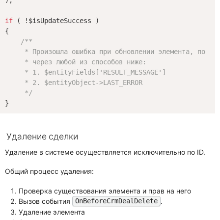
if
 ( !$isUpdateSuccess )

{

/**

     * Произошла ошибка при обновлении элемента, посмот
     * через любой из способов ниже:

     * 1. $entityFields['RESULT_MESSAGE']

     * 2. $entityObject->LAST_ERROR

     */
Удаление сделки
Удаление в системе осуществляется исключительно по ID.
Общий процесс удаления:
Проверка существования элемента и прав на него
Вызов события
.
OnBeforeCrmDealDelete
Удаление элемента