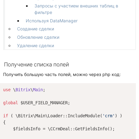
Запросы с участием внешних таблиц в
фильтре
Используя DataManager
Создание сделки
Обновление сделки
Удаление сделки
Получение списка полей
Получить большую часть полей, можно через php код:
use
 \
Bitrix
\
Main
;

global
 $USER_FIELD_MANAGER;

if
 ( \Bitrix\Main\Loader::IncludeModule(
'crm'
) )

{

    $fieldsInfo = \CCrmDeal::GetFieldsInfo();
