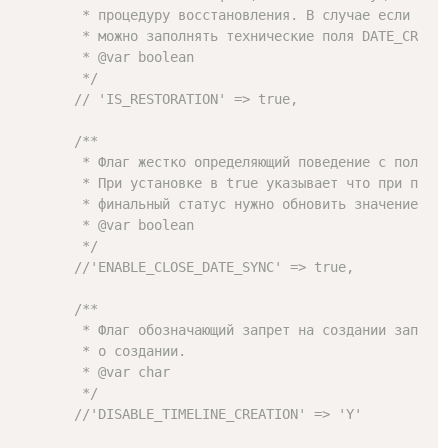
         * процедуру восстановления. В случае если флаг
         * можно заполнять технические поля DATE_CREATE
         * 
@var
 boolean

         */
// 'IS_RESTORATION' => true,
/**

         * Флаг жестко определяющий поведение с полем "
         * При установке в true указывает что при перев
         * финальный статус нужно обновить значение пол
         * 
@var
 boolean

         */
//'ENABLE_CLOSE_DATE_SYNC' => true,
/**

         * Флаг обозначающий запрет на создании записи 
         * о создании.

         * 
@var
 char

         */
//'DISABLE_TIMELINE_CREATION' => 'Y'