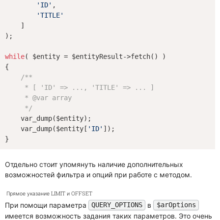
'ID'
,

'TITLE'
    ]

);

while
( $entity = $entityResult->fetch() )

{

/**

     * [ 'ID' => ..., 'TITLE' => ... ]

     * 
@var
 array

     */
    var_dump($entity);

    var_dump($entity[
'ID'
]);

Отдельно стоит упомянуть наличие дополнительных
возможностей фильтра и опций при работе с методом.
Прямое указание LIMIT и OFFSET
При помощи параметра
в
QUERY_OPTIONS
$arOptions
имеется возможность задания таких параметров. Это очень