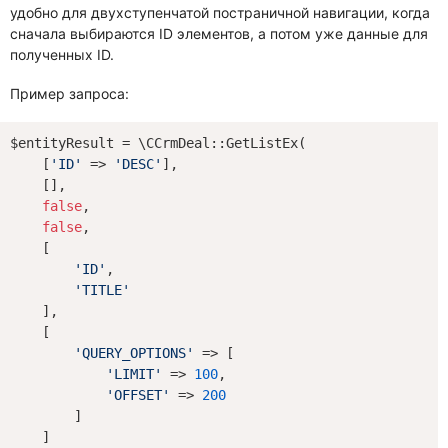
удобно для двухступенчатой постраничной навигации, когда
сначала выбираются ID элементов, а потом уже данные для
полученных ID.
Пример запроса:
$entityResult = \CCrmDeal::GetListEx(

    [
'ID'
 => 
'DESC'
],

    [],

false
,

false
,

    [

'ID'
,

'TITLE'
    ],

    [

'QUERY_OPTIONS'
 => [

'LIMIT'
 => 
100
,

'OFFSET'
 => 
200
        ]

    ]
