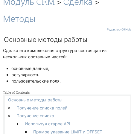
Модуль CRM
>
Сделка
>
Свои условия
Участники задач
Свои действия
Работа с файлами
Методы
Канбан
Отображение и поведение
Редактор GitHub
Основные методы работы
Гант
Связи и зависимости
Сделка это комплексная структура состоящая из
Другие
нескольких составных частей:
Чат
основные данные,
регулярность
пользовательские поля.
Table of Contents
Основные методы работы
Получение списка полей
Получение списка
Используя старое API
Прямое указание LIMIT и OFFSET