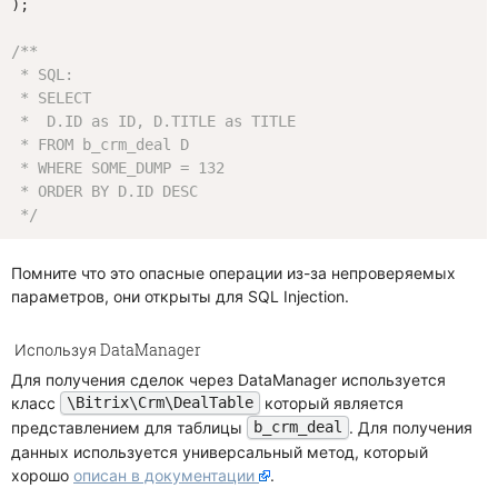
);

/**

 * SQL:

 * SELECT

 *  D.ID as ID, D.TITLE as TITLE

 * FROM b_crm_deal D

 * WHERE SOME_DUMP = 132

 * ORDER BY D.ID DESC

 */
Помните что это опасные операции из-за непроверяемых
параметров, они открыты для SQL Injection.
Используя DataManager
Для получения сделок через DataManager используется
класс
который является
\Bitrix\Crm\DealTable
представлением для таблицы
. Для получения
b_crm_deal
данных используется универсальный метод, который
хорошо
описан в документации
.