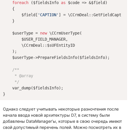
foreach
 ($fieldsInfo 
as
 $code => &$field)

    {

        $field[
'CAPTION'
] = \CCrmDeal::GetFieldCaption(
    }

    $userType = 
new
 \CCrmUserType(

        $USER_FIELD_MANAGER,

        \CCrmDeal::$sUFEntityID

    );

    $userType->PrepareFieldsInfo($fieldsInfo);

/**

     * 
@array
     */
    var_dump($fieldsInfo);

Однако следует учитывать некоторые разночтения после
начала ввода новой архитектуры D7, в систему были
добавлены DataManager’ы, которые в свою очередь имеют
свой допустимый перечень полей. Можно посмотреть их в