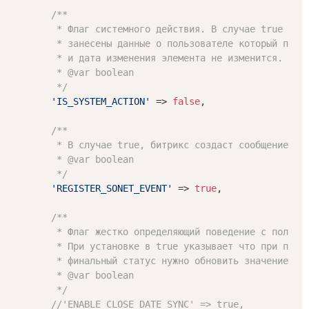
/**

         * Флаг системного действия. В случае true у эл
         * занесены данные о пользователе который произ
         * и дата изменения элемента не изменится.

         * 
@var
 boolean

         */
'IS_SYSTEM_ACTION'
 => 
false
,

/**

         * В случае true, битрикс создаст сообщение в л
         * 
@var
 boolean

         */
'REGISTER_SONET_EVENT'
 => 
true
,

/**

         * Флаг жестко определяющий поведение с полем "
         * При установке в true указывает что при перев
         * финальный статус нужно обновить значение пол
         * 
@var
 boolean

         */
//'ENABLE_CLOSE_DATE_SYNC' => true,