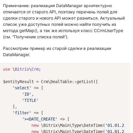
Примечание: реализация DataManager архитектурно
отличается от старого API, поэтому перечень полей для
сделки старого и нового API может разниться. Актуальный
список уже доступных полей можно найти получить из
метода getMap(), а так же используя класс CCrmUserType
(см. “Получение списка полей”).
Рассмотрим пример из старой сделки в реализации
DataManager.
use
 \
Bitrix
\
Crm
;

$entityResult = Crm\DealTable::getList([

'select'
 => [

'ID'
,

'TITLE'
    ],

'filter'
 => [

'><DATE_CREATE'
 => [

new
 \Bitrix\Main\Type\DateTime(
'01.01.2021
new
 \Bitrix\Main\Type\DateTime(
'01.01.2021