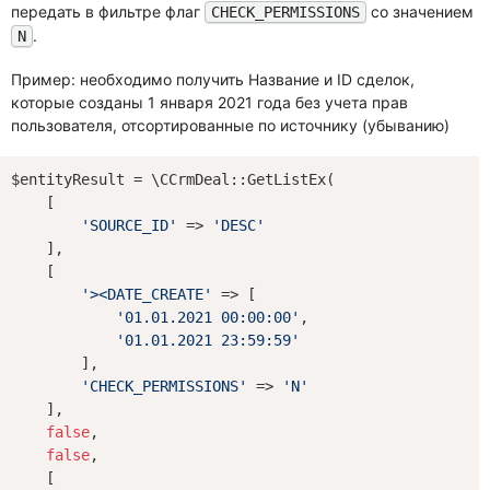
передать в фильтре флаг
со значением
CHECK_PERMISSIONS
.
N
Пример: необходимо получить Название и ID сделок,
которые созданы 1 января 2021 года без учета прав
пользователя, отсортированные по источнику (убыванию)
$entityResult = \CCrmDeal::GetListEx(

    [

'SOURCE_ID'
 => 
'DESC'
    ],

    [

'><DATE_CREATE'
 => [

'01.01.2021 00:00:00'
,

'01.01.2021 23:59:59'
        ],

'CHECK_PERMISSIONS'
 => 
'N'
    ],

false
,

false
,

    [
