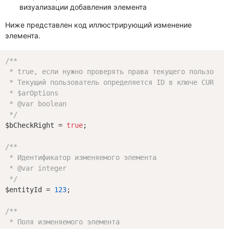
визуализации добавления элемента
Ниже представлен код иллюстрирующий изменение
элемента.
/**

 * true, если нужно проверять права текущего пользовате
 * Текущий пользователь определяется ID в ключе CURRENT
 * $arOptions

 * 
@var
 boolean

 */
$bCheckRight = 
true
;

/**

 * Идентификатор изменяемого элемента

 * 
@var
 integer

 */
$entityId = 
123
;

/**

 * Поля изменяемого элемента
