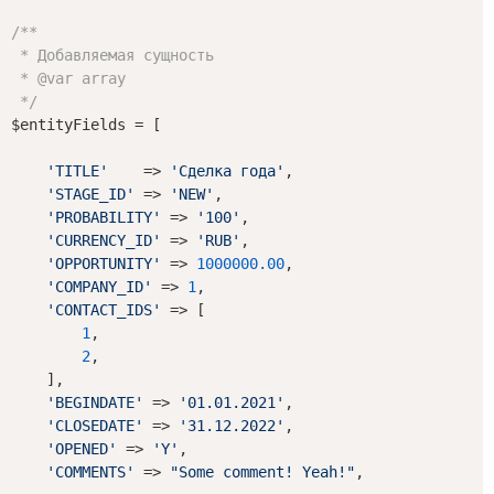
/**

 * Добавляемая сущность

 * 
@var
 array

 */
$entityFields = [

'TITLE'
    => 
'Сделка года'
,

'STAGE_ID'
 => 
'NEW'
,

'PROBABILITY'
 => 
'100'
,

'CURRENCY_ID'
 => 
'RUB'
,

'OPPORTUNITY'
 => 
1000000.00
,

'COMPANY_ID'
 => 
1
,

'CONTACT_IDS'
 => [

1
,

2
,

    ],

'BEGINDATE'
 => 
'01.01.2021'
,

'CLOSEDATE'
 => 
'31.12.2022'
,

'OPENED'
 => 
'Y'
,

'COMMENTS'
 => 
"Some comment! Yeah!"
,
