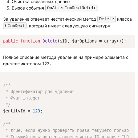
Очистка связанных данных
Вызов события
OnAfterCrmDealDelete
За удаление отвечает нестатический метод
класса
Delete
, который имеет следующую сигнатуру:
CCrmDeal
public
function
Delete
($ID, $arOptions = array
()
)
: 
boo
Полное описание метода удаления на примере элемента с
идентификатором 123:
/**

 * Идентификатор для удаления

 * 
@var
 integer

 */
$entityId = 
123
;

/**

 * true, если нужно проверять права текущего пользовате
 * Текущий пользователь определяется ID в ключе CURRENT