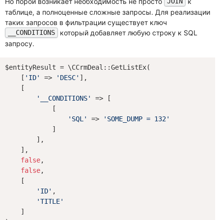
Но порой возникает необходимость не просто
к
JOIN
таблице, а полноценные сложные запросы. Для реализации
таких запросов в фильтрации существует ключ
который добавляет любую строку к SQL
__CONDITIONS
запросу.
$entityResult = \CCrmDeal::GetListEx(

    [
'ID'
 => 
'DESC'
],

    [

'__CONDITIONS'
 => [

            [

'SQL'
 => 
'SOME_DUMP = 132'
            ]

        ],

    ],

false
,

false
,

    [

'ID'
,

'TITLE'
    ]
