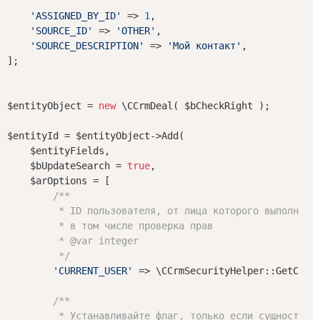
'ASSIGNED_BY_ID'
 => 
1
,

'SOURCE_ID'
 => 
'OTHER'
,

'SOURCE_DESCRIPTION'
 => 
'Мой контакт'
,

];

$entityObject = 
new
 \CCrmDeal( $bCheckRight );

$entityId = $entityObject->Add(

    $entityFields,

    $bUpdateSearch = 
true
,

    $arOptions = [

/**

         * ID пользователя, от лица которого выполняетс
         * в том числе проверка прав

         * 
@var
 integer

         */
'CURRENT_USER'
 => \CCrmSecurityHelper::GetCurre
/**

         * Устанавливайте флаг, только если сущность пр