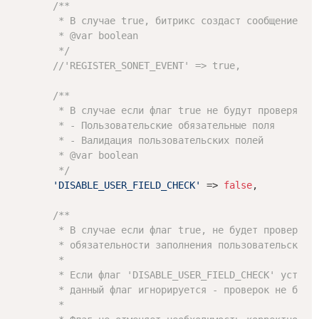
/**

         * В случае true, битрикс создаст сообщение в л
         * 
@var
 boolean

         */
//'REGISTER_SONET_EVENT' => true,
/**

         * В случае если флаг true не будут проверяться
         * - Пользовательские обязательные поля

         * - Валидация пользовательских полей

         * 
@var
 boolean

         */
'DISABLE_USER_FIELD_CHECK'
 => 
false
,

/**

         * В случае если флаг true, не будет проверки

         * обязательности заполнения пользовательских п
         * 

         * Если флаг 'DISABLE_USER_FIELD_CHECK' установ
         * данный флаг игнорируется - проверок не будет
         * 
