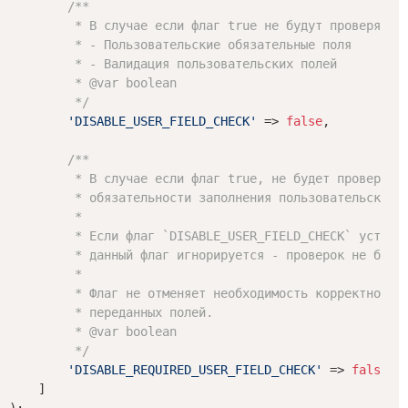
/**

         * В случае если флаг true не будут проверяться
         * - Пользовательские обязательные поля

         * - Валидация пользовательских полей

         * 
@var
 boolean

         */
'DISABLE_USER_FIELD_CHECK'
 => 
false
,

/**

         * В случае если флаг true, не будет проверки

         * обязательности заполнения пользовательских п
         * 

         * Если флаг `DISABLE_USER_FIELD_CHECK` установ
         * данный флаг игнорируется - проверок не будет
         * 

         * Флаг не отменяет необходимость корректного з
         * переданных полей.

         * 
@var
 boolean

         */
'DISABLE_REQUIRED_USER_FIELD_CHECK'
 => 
false
,

    ]

);
