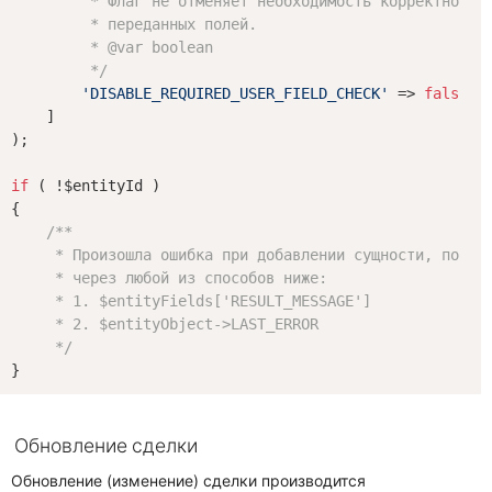
         * Флаг не отменяет необходимость корректного з
         * переданных полей.

         * 
@var
 boolean

         */
'DISABLE_REQUIRED_USER_FIELD_CHECK'
 => 
false
,

    ]

);

if
 ( !$entityId )

{

/**

     * Произошла ошибка при добавлении сущности, посмот
     * через любой из способов ниже:

     * 1. $entityFields['RESULT_MESSAGE']

     * 2. $entityObject->LAST_ERROR

     */
Обновление сделки
Обновление (изменение) сделки производится