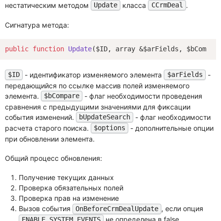
нестатическим методом
класса
.
Update
CCrmDeal
Сигнатура метода:
public
function
Update
($ID, array &$arFields, $bCompar
- идентификатор изменяемого элемента
-
$ID
$arFields
передающийся по ссылке массив полей изменяемого
элемента.
- флаг необходимости проведения
$bCompare
сравнения с предыдущими значениями для фиксации
события изменений.
- флаг необходимости
bUpdateSearch
расчета старого поиска.
- дополнительные опции
$options
при обновлении элемента.
Общий процесс обновления:
Получение текущих данных
Проверка обязательных полей
Проверка прав на изменение
Вызов события
, если опция
OnBeforeCrmDealUpdate
не определена в false
ENABLE_SYSTEM_EVENTS