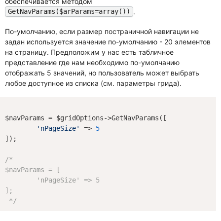
обеспечивается методом
.
GetNavParams($arParams=array())
По-умолчанию, если размер постраничной навигации не
задан используется значение по-умолчанию - 20 элементов
на страницу. Предположим у нас есть табличное
представление где нам необходимо по-умолчанию
отображать 5 значений, но пользователь может выбрать
любое доступное из списка (см. параметры грида).
$navParams = $gridOptions->GetNavParams([

'nPageSize'
 => 
5
]);

/*

$navParams = [

	'nPageSize' => 5

];

 */