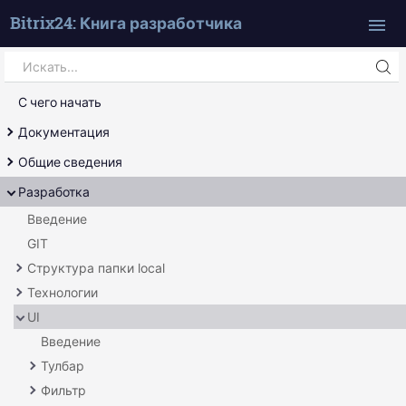
Bitrix24: Книга разработчика
Search
Искать...
С чего начать
Документация
Справочник
Общие сведения
Сам себе источник
Обработка uri
Разработка
Ядро продукта
Введение
Страница
GIT
Шаблон
Структура папки local
Технологии
Основное
UI
Свой код
Отложенные функции
Миграции
Агенты
Введение
События
Тулбар
Локатор служб
Фильтр
Основное