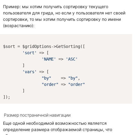
Пример: мы хотим получить сортировку текущего
пользователя для грида, но если у пользователя нет своей
сортировки, то мы хотим получить сортировку по имени
(возрастанию):
$sort = $gridOptions->GetSorting([

'sort'
 => [

'NAME'
 => 
'ASC'
	]

'vars'
 => [

"by"
    => 
"by"
,

"order"
 => 
"order"
	]

Размер постраничной навигации
Еще одной необходимой возможностью является
определение размера отображаемой страницы, что