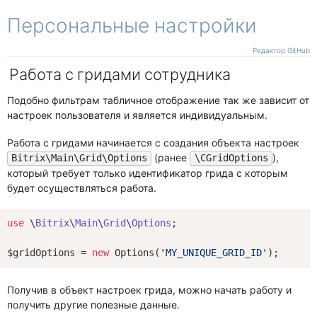
Свои действия
Работа с файлами
Персональные настройки
Заказ
Кастомизация
Примеры
Cобытия
Процессы
Канбан
Предложение
Примеры
Элементы
Как работает
Отображение и поведение
Редактор GitHub
Дело
Операции
Подмена фабрики
Работа с гридами сотрудника
Гант
Кастомизация
Общее API
Добавление действий
Связи и зависимости
Универсальное дело
Изменение логики
Подобно фильтрам табличное отображение так же зависит от
Другие
настроек пользователя и является индивидуальным.
Чат
Работа с гридами начинается с создания объекта настроек
(ранее
),
Bitrix\Main\Grid\Options
\CGridOptions
который требует только идентификатор грида с которым
будет осуществляться работа.
use
 \
Bitrix
\
Main
\
Grid
\
Options
;

$gridOptions = 
new
 Options(
'MY_UNIQUE_GRID_ID'
Получив в объект настроек грида, можно начать работу и
получить другие полезные данные.