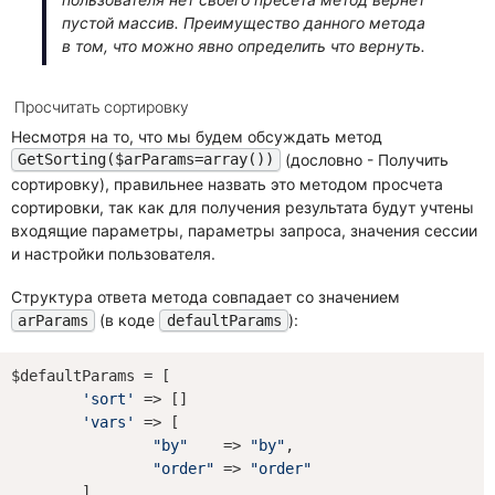
пустой массив. Преимущество данного метода
в том, что можно явно определить что вернуть.
Просчитать сортировку
Несмотря на то, что мы будем обсуждать метод
(дословно - Получить
GetSorting($arParams=array())
сортировку), правильнее назвать это методом просчета
сортировки, так как для получения результата будут учтены
входящие параметры, параметры запроса, значения сессии
и настройки пользователя.
Структура ответа метода совпадает со значением
(в коде
):
arParams
defaultParams
$defaultParams = [

'sort'
 => []

'vars'
 => [

"by"
    => 
"by"
,

"order"
 => 
"order"
	]
