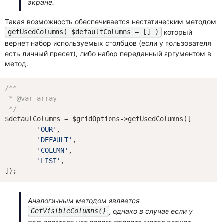
экране.
Такая возможность обеспечивается нестатическим методом
который
getUsedColumns( $defaultColumns = [] )
вернет набор используемых столбцов (если у пользователя
есть личный пресет), либо набор переданный аргументом в
метод.
/**

 * 
@var
 array

 */
$defaulColumns = $gridOptions->getUsedColumns([

'OUR'
,

'DEFAULT'
,

'COLUMN'
,

'LIST'
,

Аналогичным методом является
, однако в случае если у
GetVisibleColumns()
пользователя нет своего пресета метод вернет