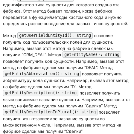
идентификатор типа сущности для которого создана эта
фабрика. Этот метод бывает полезен, когда фабрика
передается в функции/методы кастомного кода и нужно
определить разное поведение для разных типов сущностей.
Метод
позволяет
getUserFieldEntityId(): string
получить код пользовательских полей для сущности.
Например, вызвав этот метод на фабрике сделок мы
получим “CRM_DEAL”. Метод
getEntityName(): string
позволяет получить код сущности. Например, вызвав этот
метод на фабрике сделок мы получим “DEAL”. Метод
позволяет получить
getEntityAbbreviation(): string
аббревиатуру кода сущности. Например, вызвав этот метод
на фабрике сделок мы получим “D”. Метод
позволяет получить
getEntityDescription(): string
языкозависимое название сущности. Напримем, вызвав этот
метод на фабрике сделок мы получим “Сделка” Метод
позволяет
getEntityDescriptionInPlural(): string
получить языкозависимое название сущности во
множественном числе. Напримем, вызвав этот метод на
фабрике сделок мы получим “Сделки”