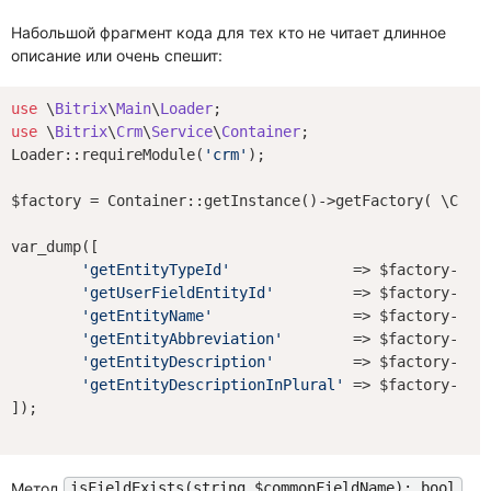
Набольшой фрагмент кода для тех кто не читает длинное
описание или очень спешит:
use
 \
Bitrix
\
Main
\
Loader
use
 \
Bitrix
\
Crm
\
Service
\
Container
;

Loader::requireModule(
'crm'
);

$factory = Container::getInstance()->getFactory( \CCrmO
var_dump([

'getEntityTypeId'
'getUserFieldEntityId'
'getEntityName'
'getEntityAbbreviation'
'getEntityDescription'
'getEntityDescriptionInPlural'
 => $factory->ge
]);

Метод
isFieldExists(string $commonFieldName): bool