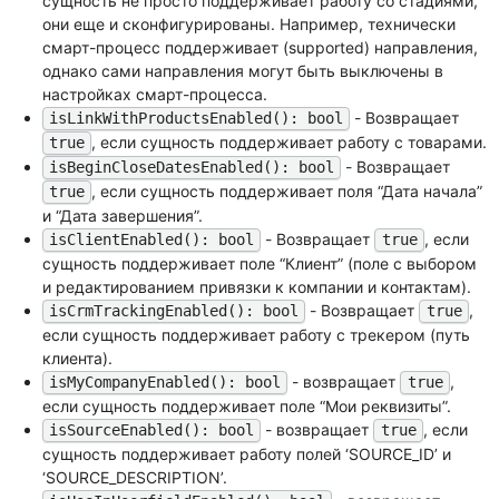
сущность не просто поддерживает работу со стадиями,
они еще и сконфигурированы. Например, технически
смарт-процесс поддерживает (supported) направления,
однако сами направления могут быть выключены в
настройках смарт-процесса.
- Возвращает
isLinkWithProductsEnabled(): bool
, если сущность поддерживает работу с товарами.
true
- Возвращает
isBeginCloseDatesEnabled(): bool
, если сущность поддерживает поля “Дата начала”
true
и “Дата завершения”.
- Возвращает
, если
isClientEnabled(): bool
true
сущность поддерживает поле “Клиент” (поле с выбором
и редактированием привязки к компании и контактам).
- Возвращает
,
isCrmTrackingEnabled(): bool
true
если сущность поддерживает работу с трекером (путь
клиента).
- возвращает
,
isMyCompanyEnabled(): bool
true
если сущность поддерживает поле “Мои реквизиты”.
- возвращает
, если
isSourceEnabled(): bool
true
сущность поддерживает работу полей ‘SOURCE_ID’ и
‘SOURCE_DESCRIPTION’.