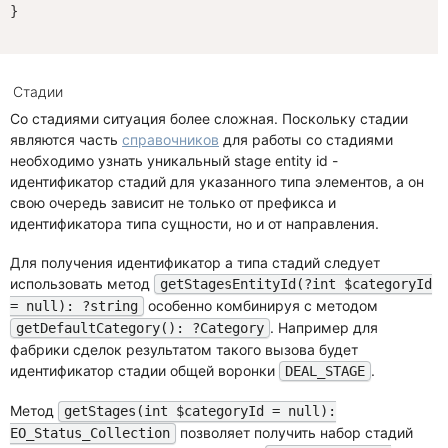
}

Стадии
Со стадиями ситуация более сложная. Поскольку стадии
являются часть
справочников
для работы со стадиями
необходимо узнать уникальный stage entity id -
идентификатор стадий для указанного типа элементов, а он
свою очередь зависит не только от префикса и
идентификатора типа сущности, но и от направления.
Для получения идентификатор а типа стадий следует
использовать метод
getStagesEntityId(?int $categoryId
особенно комбинируя с методом
= null): ?string
. Например для
getDefaultCategory(): ?Category
фабрики сделок результатом такого вызова будет
идентификатор стадии общей воронки
.
DEAL_STAGE
Метод
getStages(int $categoryId = null):
позволяет получить набор стадий
EO_Status_Collection