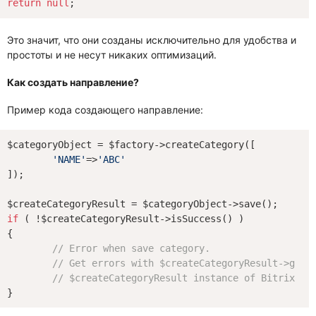
return
null
Это значит, что они созданы исключительно для удобства и
простоты и не несут никаких оптимизаций.
Как создать направление?
Пример кода создающего направление:
$categoryObject = $factory->createCategory([

'NAME'
=>
'ABC'
]);

if
 ( !$createCategoryResult->isSuccess() )

{

// Error when save category.
// Get errors with $createCategoryResult->getE
// $createCategoryResult instance of Bitrix\Ma