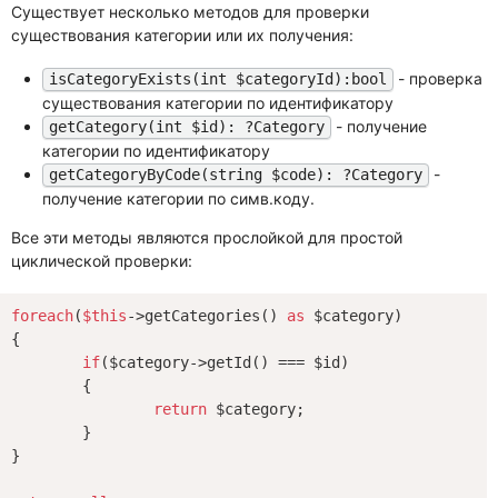
Существует несколько методов для проверки
существования категории или их получения:
- проверка
isCategoryExists(int $categoryId):bool
существования категории по идентификатору
- получение
getCategory(int $id): ?Category
категории по идентификатору
-
getCategoryByCode(string $code): ?Category
получение категории по симв.коду.
Все эти методы являются прослойкой для простой
циклической проверки:
foreach
(
$this
->getCategories() 
as
 $category)

{

if
($category->getId() === $id)

	{

return
 $category;

	}

}
