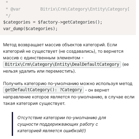
 *

 * 
@var
        Bitrix\Crm\Category\Entity\Category[]

 */
$categories = $factory->getCategories();

Метод возвращает массив объектов категорий. Если
категорий не существует (не создавались), то вернется
массив с единственным элементом -
(ее
Bitrix\Crm\Category\Entity\DealDefaultCategory
нельзя удалить или переместить).
Получить категорию по-умолчанию можно используя метод
- он вернет
getDefaultCategory(): ?Category
направление которое является по-умолчанию, в случае если
такая категория существует.
Отсутствие категории по-умолчанию для
сущности поддерижвающих работу с
категорией является ошибкой(!)