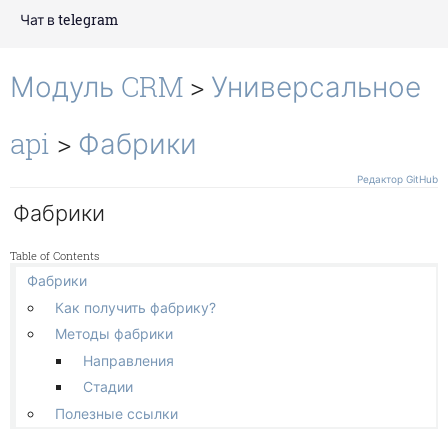
Отсутствия
Основное
PHP код
Поиск
Чат в telegram
Перекрытие
Действия
Основные команды
Окружение
Чек-листы
Показывать код
Модуль CRM
>
Универсальное
Свои условия
Участники задач
Свои действия
Работа с файлами
api
>
Фабрики
Канбан
Отображение и поведение
Редактор GitHub
Фабрики
Гант
Связи и зависимости
Table of Contents
Другие
Фабрики
Чат
Как получить фабрику?
Методы фабрики
Направления
Стадии
Полезные ссылки