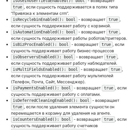
- возвращает
isUseInUserfieldEnabled(): bool
, если сущность поддерживается в полях типа
true
“Привязка к элементам crm”.
- возвращает
,
isRecyclebinEnabled(): bool
true
если сущность поддерижвает работу с корзиной.
- возвращает
,
isAutomationEnabled(): bool
true
если сущность поддерживает работы роботов/триггеров.
- возвращает
, если
isBizProcEnabled(): bool
true
сущность поддерживает работу бизнес-процессов
- возвращает
,
isObserversEnabled(): bool
true
если сущность поддерживает работу наблюдателей.
- возвращает
,
isMultiFieldsEnabled(): bool
true
если сущность поддерживает работу мультиполей
(Телефон, Почта, Сайт, Мессенджер).
- возвращает
, если
isPaymentsEnabled(): bool
true
сущность поддерживает работу с оплатами.
- возвращает
isDeferredCleaningEnabled(): bool
, если после удаления элемента сущности он
true
перемещается в корзину для удаления на агенте.
- возвращает
, если
isCountersEnabled(): bool
true
сущность поддерживает работу счетчиков