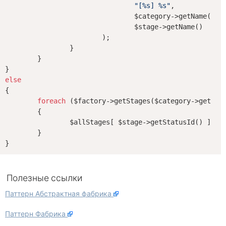
"[%s] %s"
,

				$category->getName(),

				$stage->getName()

			); 

		}

	}

else
{

foreach
 ($factory->getStages($category->getId(
	{

		$allStages[ $stage->getStatusId() ] = $stage->getName(); 

	}

Полезные ссылки
Паттерн Абстрактная фабрика
Паттерн Фабрика