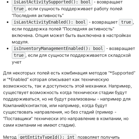
- возвращает
isLastActivitySupported(): bool
, если сущность поддерживает работу полей
true
“Последняя активность”
- возвращает
,
isLastActivityEnabled(): bool
true
если поддержка полей “Последняя активность”
включена. Опция может быть выключена в настройках
модуля.
- возвращает
isInventoryManagementEnabled(): bool
, если для сущности поддерживается складской
true
учет
Для некоторых полей есть комбинация методов “*Supported”
и “*Enabled” которая описывает как техническую
возможность, так и доступность этой механики. Например,
существует возможность когда технически стадии будут
поддерживаться, но не будут реализованы - например для
Компаний/контактов, или например, когда будут
существовать направления, но без стадий (пример -
“Поставщики” технически это направление в компании, но
сами компании не имеют стадии).
Метод
позволяет получить
getEntityTypeId(): int