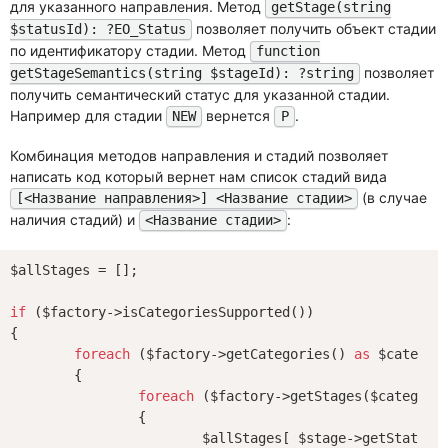
для указанного направления. Метод
getStage(string
позволяет получить объект стадии
$statusId): ?EO_Status
по идентификатору стадии. Метод
function
позволяет
getStageSemantics(string $stageId): ?string
получить семантический статус для указанной стадии.
Например для стадии
вернется
.
NEW
P
Комбинация методов направления и стадий позволяет
написать код который вернет нам список стадий вида
(в случае
[<Название направления>] <Название стадии>
наличия стадий) и
:
<Название стадии>
$allStages = [];

if
 ($factory->isCategoriesSupported())

{

foreach
 ($factory->getCategories() 
as
 $category
	{

foreach
 ($factory->getStages($category
		{

			$allStages[ $stage->getStatusId() ] = sprintf(
