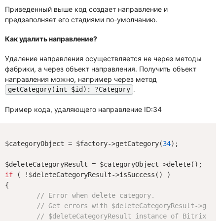
Приведенный выше код создает направление и
предзаполняет его стадиями по-умолчанию.
Как удалить направление?
Удаление направления осуществляется не через методы
фабрики, а через объект направления. Получить объект
направления можно, например через метод
.
getCategory(int $id): ?Category
Пример кода, удаляющего направление ID:34
$categoryObject = $factory->getCategory(
34
);

if
 ( !$deleteCategoryResult->isSuccess() )

{

// Error when delete category.
// Get errors with $deleteCategoryResult->getE
// $deleteCategoryResult instance of Bitrix\Ma