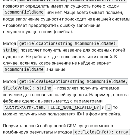
позволяет определить имеет ли сущность поле с кодом
или нет. Чаще всего бывает полезен,
$commonFieldName
когда заполнение сущности происходит из внешней системы
- позволяет предотвратить ошибку заполнения
несуществующего поля (ошибка).
Метод
getFieldCaption(string $commonFieldName):
позволяет получить название для основных полей
string
сущности. Не работает для пользовательских полей. В
случае, если языковое значение не найдено вернет
значение.
$commonFieldName
Метод
getFieldValueCaption(string $commonFieldName,
- позволяет получить читаемое
$fieldValue): string
значение для основных полей сущности. Например, если на
фабрике сделок вызвать метод с параметрами
и
то
\Bitrix\Crm\Item::FIELD_NAME_CREATED_BY
1
можно получить имя пользователя ID:1 в формате сайта.
Получить полный набор полей CRM сущности можно
комбинируя результаты методов
getFieldsInfo(): array